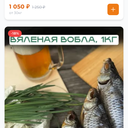
1 050 ₽
1 250 ₽
от 30кг
-18%