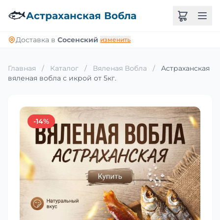
🐟
Астраханская Вобла
Доставка в
Сосенский
изменить
Главная
/
Каталог
/
Вяленая Вобла
/
Астраханская
вяленая вобла с икрой от 5кг.
-14%