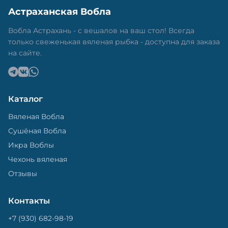
свежей и качественной. Потом рыбу упаковывают
Астраханская Вобла
в специальный пакет, чтобы она не портилась и не
теряла влагу. Вяленая вобла — это не просто
Вобла Астрахань - с вешалов на ваш стол! Всегда
вкусная еда, но и пример того, как можно сочетать
только свеженькая вяленая рыбка - доступна для заказа
старые рецепты и современные технологии. Её
на сайте.
можно есть с напитками, и это будет очень вкусно.
Каталог
Вяленая Вобла
Сушёная Вобла
Икра Воблы
Чехонь вяленая
Отзывы
Контакты
+7 (930) 682-98-19