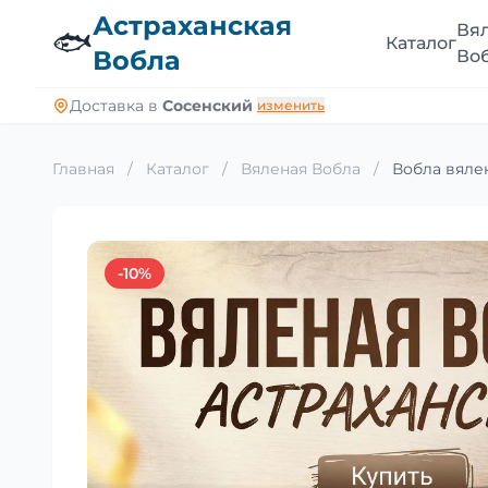
Астраханская
Вя
🐟
Каталог
Вобла
Во
Доставка в
Сосенский
изменить
Главная
/
Каталог
/
Вяленая Вобла
/
Вобла вялен
-10%