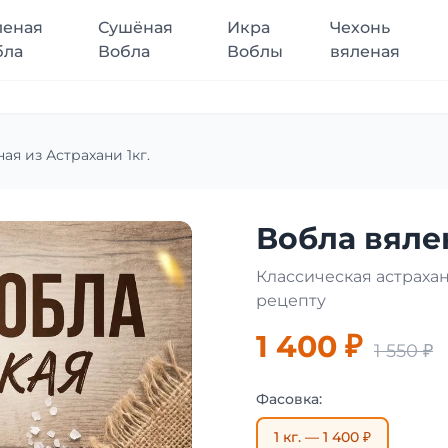
леная
Сушёная
Икра
Чехонь
бла
Вобла
Воблы
вяленая
ая из Астрахани 1кг.
Вобла вялен
Классическая астраха
рецепту
1 400 ₽
1 550 ₽
Фасовка:
1 кг. — 1 400 ₽