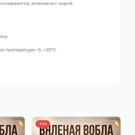
консервантов, возможна с икрой.
лка
при температуре +5…+20°C
-14%