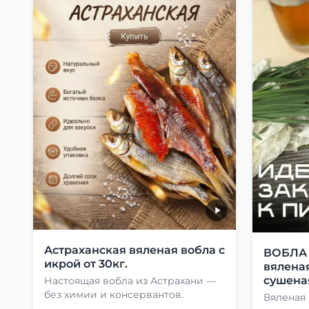
Астраханская вяленая вобла с
ВОБЛА 1
икрой от 30кг.
вяленая
сушеная
Настоящая вобла из Астрахани —
без химии и консервантов.
Вяленая