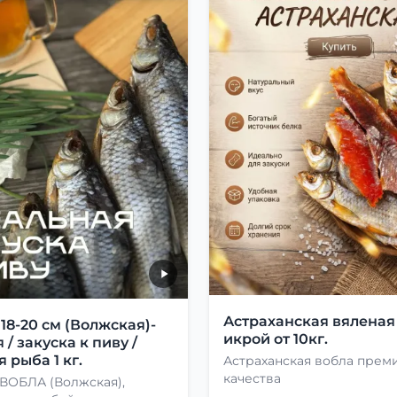
Астраханская вяленая
8-20 см (Волжская)-
икрой от 10кг.
 / закуска к пиву /
 рыба 1 кг.
Астраханская вобла прем
качества
 ВОБЛА (Волжская),