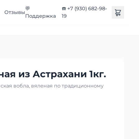
💬
☎️ +7 (930) 682-98-
Отзывы
Поддержка
19
ая из Астрахани 1кг.
нская вобла, вяленая по традиционному