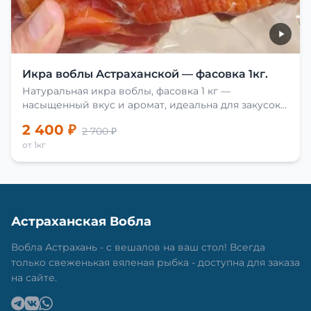
Икра воблы Астраханской — фасовка 1кг.
Натуральная икра воблы, фасовка 1 кг —
насыщенный вкус и аромат, идеальна для закусок
и приготовления блюд.
2 400 ₽
2 700 ₽
от 1кг
Астраханская Вобла
Вобла Астрахань - с вешалов на ваш стол! Всегда
только свеженькая вяленая рыбка - доступна для заказа
на сайте.