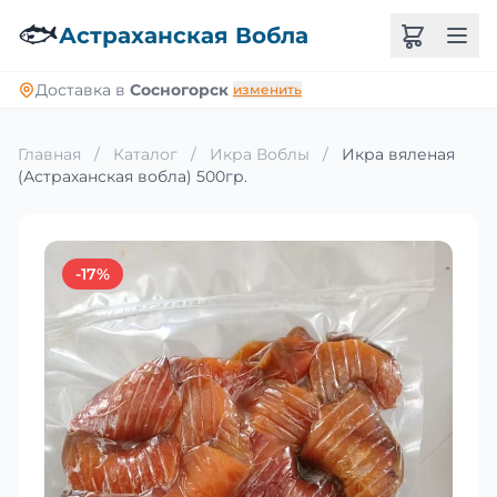
🐟
Астраханская Вобла
Доставка в
Сосногорск
изменить
Главная
/
Каталог
/
Икра Воблы
/
Икра вяленая
(Астраханская вобла) 500гр.
-17%