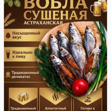
свежей и качественной. Потом рыбу упаковывают
в специальный пакет, чтобы она не портилась и не
теряла влагу. Вяленая вобла — это не просто
вкусная еда, но и пример того, как можно сочетать
старые рецепты и современные технологии. Её
можно есть с напитками, и это будет очень вкусно.