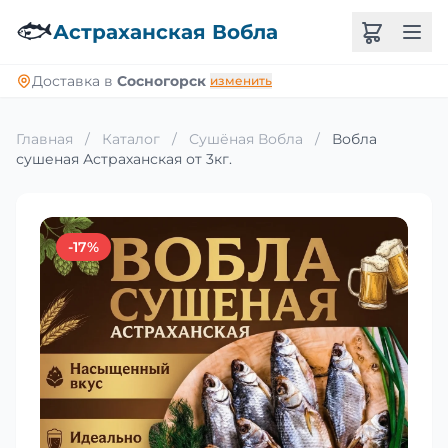
🐟
Астраханская Вобла
Доставка в
Сосногорск
изменить
Главная
/
Каталог
/
Сушёная Вобла
/
Вобла
сушеная Астраханская от 3кг.
-17%