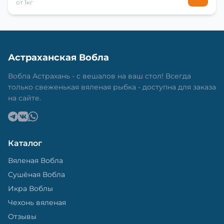
от 1кг
Астраханская Вобла
Вобла Астрахань - с вешалов на ваш стол! Всегда
только свеженькая вяленая рыбка - доступна для заказа
на сайте.
Каталог
Вяленая Вобла
Сушёная Вобла
Икра Воблы
Чехонь вяленая
Отзывы