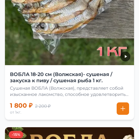
ВОБЛА 18-20 см (Волжская)- сушеная /
закуска к пиву / сушеная рыба 1 кг.
Сушеная ВОБЛА (Волжская), представляет собой
изысканное лакомство, способное удовлетворить
даже самых взыскательных гурманов. Чтобы
1 800 ₽
2 200 ₽
сделать вяленую воблу, её сначала хорошо солят.
от 1кг.
Для этого используют старые рецепты и
современные способы. Благодаря этому рыба
остаётся вкусной и ароматной. Каждый шаг в
приготовлении вяленой воблы делают с учётом
-15%
времени года. Это помогает сохранить рыбу