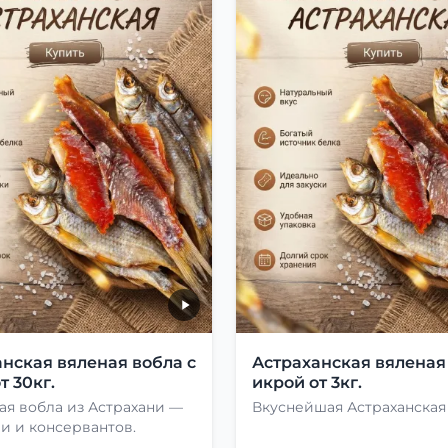
нская вяленая вобла с
Астраханская вяленая
т 30кг.
икрой от 3кг.
ая вобла из Астрахани —
Вкуснейшая Астраханская
и и консервантов.