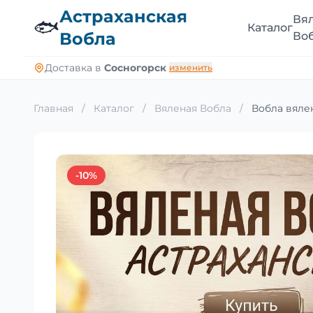
Астраханская
Вя
🐟
Каталог
Вобла
Во
Доставка в
Сосногорск
изменить
Главная
/
Каталог
/
Вяленая Вобла
/
Вобла вялен
-10%