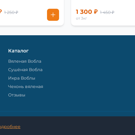
₽
1 300 ₽
1 250 ₽
1 450 ₽
от 3кг
Каталог
Вяленая Вобла
Сушёная Вобла
Икра Воблы
Чехонь вяленая
Отзывы
© 2026 Астраханская Вобла. - Все права защищены.
одробнее