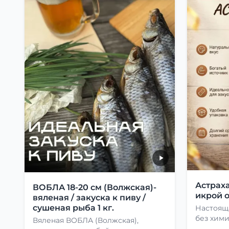
Астраха
ВОБЛА 18-20 см (Волжская)-
икрой о
вяленая / закуска к пиву /
сушеная рыба 1 кг.
Настоящ
без хими
Вяленая ВОБЛА (Волжская),