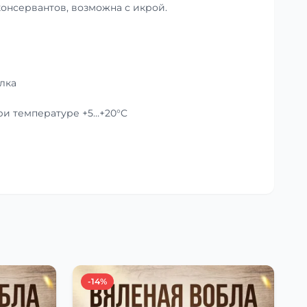
консервантов, возможна с икрой.
лка
при температуре +5…+20°C
-14%