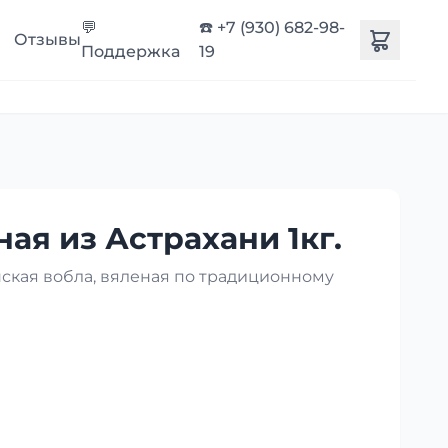
💬
☎️ +7 (930) 682-98-
Отзывы
Поддержка
19
ая из Астрахани 1кг.
нская вобла, вяленая по традиционному