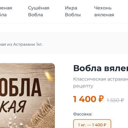
леная
Сушёная
Икра
Чехонь
бла
Вобла
Воблы
вяленая
ая из Астрахани 1кг.
Вобла вялен
Классическая астраха
рецепту
1 400 ₽
1 550 ₽
Фасовка:
1 кг. — 1 400 ₽