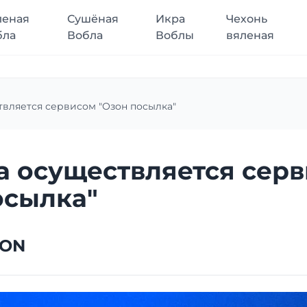
леная
Сушёная
Икра
Чехонь
бла
Вобла
Воблы
вяленая
твляется сервисом "Озон посылка"
а осуществляется сер
осылка"
ZON