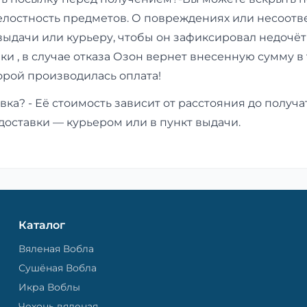
елостность предметов. О повреждениях или несоотв
выдачи или курьеру, чтобы он зафиксировал недочёт
лки , в случае отказа Озон вернет внесенную сумму в
торой производилась оплата!
вка? - Её стоимость зависит от расстояния до получа
доставки — курьером или в пункт выдачи.
Каталог
Вяленая Вобла
Сушёная Вобла
Икра Воблы
Чехонь вяленая