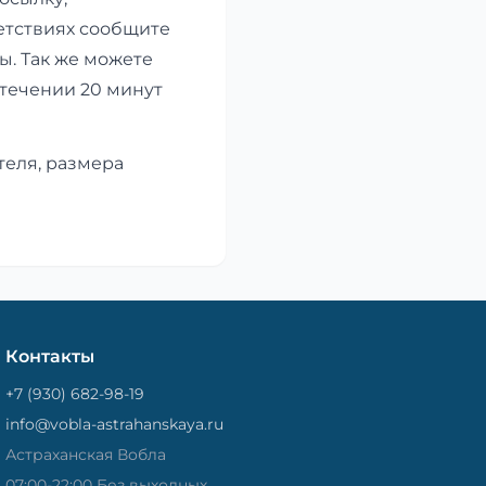
етствиях сообщите
ы. Так же можете
 течении 20 минут
теля, размера
Контакты
+7 (930) 682-98-19
info@vobla-astrahanskaya.ru
Астраханская Вобла
07:00-22:00 Без выходных