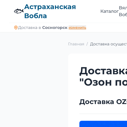
Астраханская
Вя
🐟
Каталог
Вобла
Во
Доставка в
Сосногорск
изменить
Главная
/
Доставка осущес
Доставк
"Озон п
Доставка O