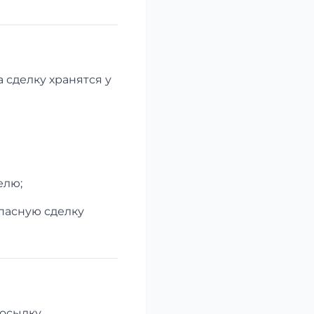
 сделку хранятся у
елю;
опасную сделку
осылку,