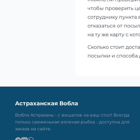
чтобы проверить ц
сотруднику пункта 
отказаться от посы
на ту же карту с ко
Сколько стоит доста
посылки и способа 
Астраханская Вобла
Вобла Астрахань - с вешалов на ваш стол! Всегда
только свеженькая вяленая рыбка - доступна для
заказа на сайте.