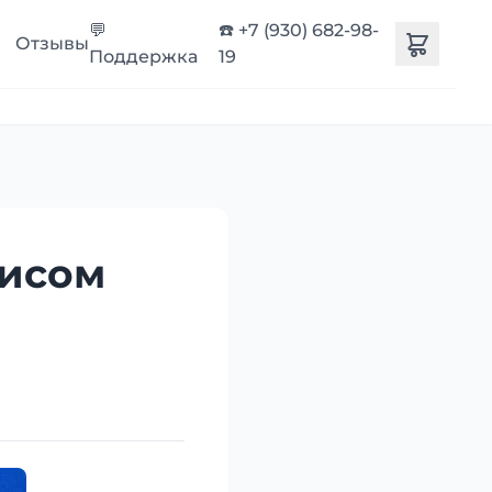
💬
☎️ +7 (930) 682-98-
Отзывы
Поддержка
19
висом