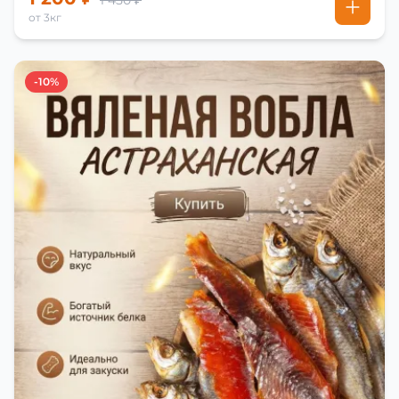
1 450 ₽
от 3кг
-10%