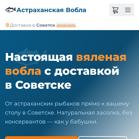
🐠
🐟
Астраханская Вобла
Доставка в
Советск
изменить
🐟
Настоящая
вяленая
вобла
с доставкой
в Советске
От астраханских рыбаков прямо к вашему
столу в Советске. Натуральная засолка, без
консервантов — как у бабушки.