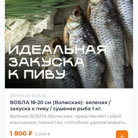
ВЯЛЕНАЯ ВОБЛА
ВОБЛА 18-20 см (Волжская)- вяленая /
закуска к пиву / сушеная рыба 1 кг.
Вяленая ВОБЛА (Волжская), представляет собой
изысканное лакомство, способное удовлетворить
даже самых взыскательных гурманов. Чтобы
1 800 ₽
2 200 ₽
сделать вяленую воблу, её сначала хорошо солят.