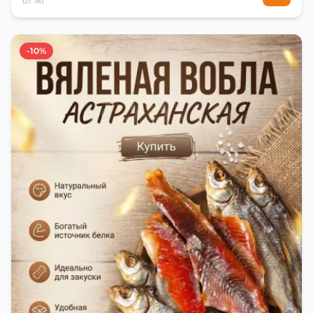
от 1кг
-10%