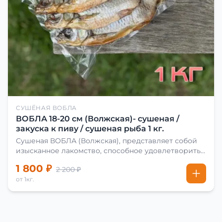
СУШЁНАЯ ВОБЛА
ВОБЛА 18-20 см (Волжская)- сушеная /
закуска к пиву / сушеная рыба 1 кг.
Сушеная ВОБЛА (Волжская), представляет собой
изысканное лакомство, способное удовлетворить
даже самых взыскательных гурманов. Чтобы
1 800 ₽
2 200 ₽
сделать вяленую воблу, её сначала хорошо солят.
от 1кг.
Для этого используют старые рецепты и
современные способы. Благодаря этому рыба
остаётся вкусной и ароматной. Каждый шаг в
приготовлении вяленой воблы делают с учётом
времени года. Это помогает сохранить рыбу