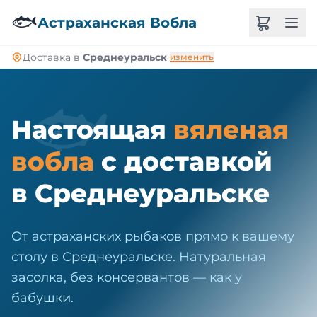
🐠
🐟
Астраханская Вобла
Доставка в
Среднеуральск
изменить
🐟
Настоящая
вяленая
вобла
с доставкой
в Среднеуральске
От астраханских рыбаков прямо к вашему
столу в Среднеуральске. Натуральная
засолка, без консервантов — как у
бабушки.