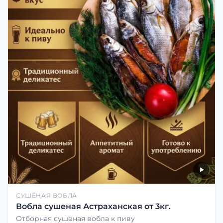
СУШЁНАЯ ВОБЛА
Вобла сушеная Астраханская от 3кг.
Отборная сушёная вобла к пиву