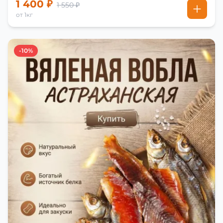
1 400 ₽
1 550 ₽
от 1кг
-10%