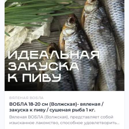
ВЯЛЕНАЯ ВОБЛА
ВОБЛА 18-20 см (Волжская)- вяленая /
закуска к пиву / сушеная рыба 1 кг.
Вяленая ВОБЛА (Волжская), представляет собой
изысканное лакомство, способное удовлетворить
даже самых взыскательных гурманов. Чтобы