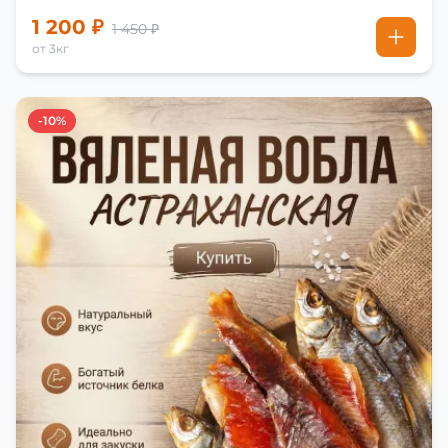
1 200 ₽
1 450 ₽
от 3кг
-10%