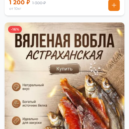
1 200 ₽
1 300 ₽
от 10кг
-16%