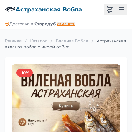
🐟
Астраханская Вобла
Доставка в
Стародуб
изменить
Главная
/
Каталог
/
Вяленая Вобла
/
Астраханская
вяленая вобла с икрой от 3кг.
-10%