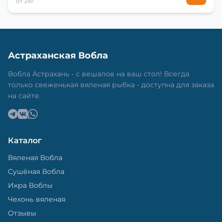
от 2кг
Астраханская Вобла
Вобла Астрахань - с вешалов на ваш стол! Всегда
только свеженькая вяленая рыбка - доступна для заказа
на сайте.
Каталог
Вяленая Вобла
Сушёная Вобла
Икра Воблы
Чехонь вяленая
Отзывы