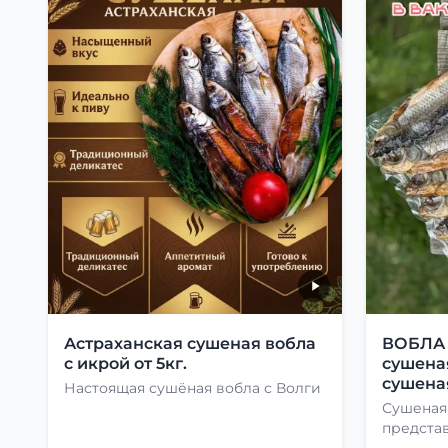
Астраханская сушеная вобла
ВОБЛА 1
с икрой от 5кг.
сушеная
сушеная
Настоящая сушёная вобла с Волги
Сушеная
предста
лакомств