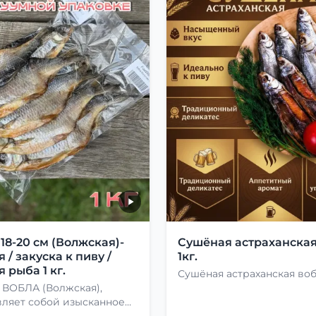
8-20 см (Волжская)-
Сушёная астраханская
 / закуска к пиву /
1кг.
 рыба 1 кг.
Сушёная астраханская во
 ВОБЛА (Волжская),
вляет собой изысканное
о, способное