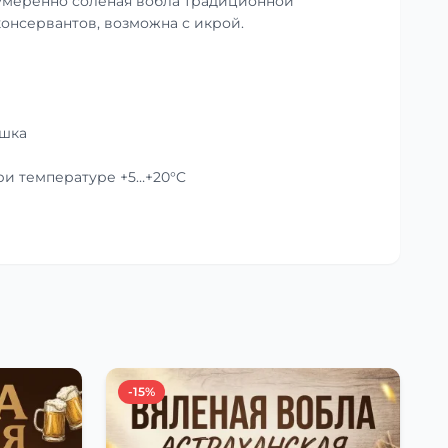
умеренно солёная вобла традиционной
консервантов, возможна с икрой.
ушка
при температуре +5…+20°C
-15%