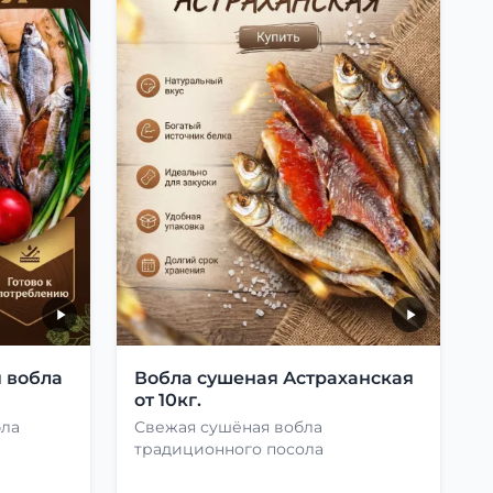
 вобла
Вобла сушеная Астраханская
от 10кг.
бла
Свежая сушёная вобла
традиционного посола