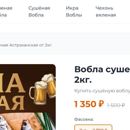
леная
Сушёная
Икра
Чехонь
бла
Вобла
Воблы
вяленая
ная Астраханская от 2кг.
Вобла суше
2кг.
Купить сушёную воблу
1 350 ₽
1 500 ₽
Фасовка: