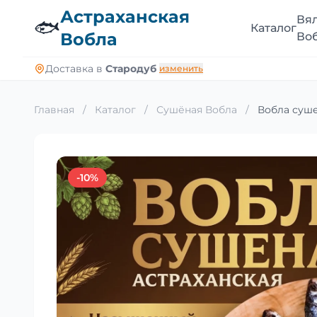
Астраханская
Вя
🐟
Каталог
Вобла
Во
Доставка в
Стародуб
изменить
Главная
/
Каталог
/
Сушёная Вобла
/
Вобла суше
-10%