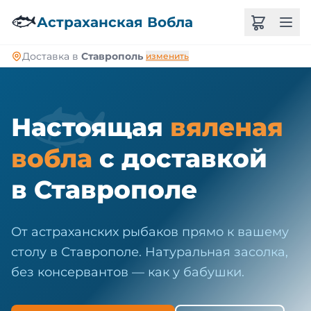
🐠
🐟
Астраханская Вобла
Доставка в
Ставрополь
изменить
🐟
Настоящая
вяленая
вобла
с доставкой
в Ставрополе
От астраханских рыбаков прямо к вашему
столу в Ставрополе. Натуральная засолка,
без консервантов — как у бабушки.