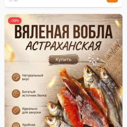
от 1кг
-10%