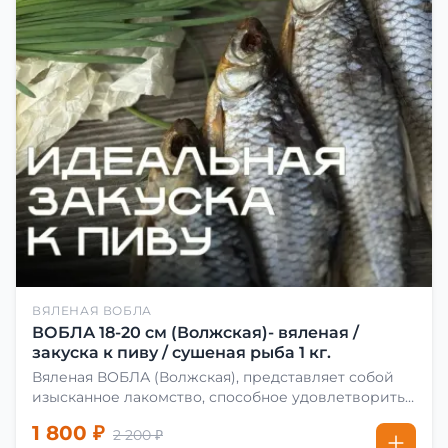
ВЯЛЕНАЯ ВОБЛА
ВОБЛА 18-20 см (Волжская)- вяленая /
закуска к пиву / сушеная рыба 1 кг.
Вяленая ВОБЛА (Волжская), представляет собой
изысканное лакомство, способное удовлетворить
даже самых взыскательных гурманов. Чтобы
1 800 ₽
2 200 ₽
сделать вяленую воблу, её сначала хорошо солят.