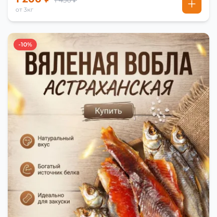
1 450 ₽
от 3кг
-10%