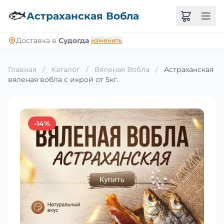
🐟
Астраханская Вобла
Доставка в
Судогда
изменить
Главная
/
Каталог
/
Вяленая Вобла
/
Астраханская
вяленая вобла с икрой от 5кг.
-14%