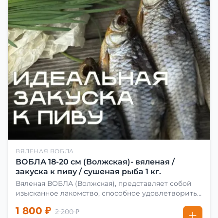
ВЯЛЕНАЯ ВОБЛА
ВОБЛА 18-20 см (Волжская)- вяленая /
закуска к пиву / сушеная рыба 1 кг.
Вяленая ВОБЛА (Волжская), представляет собой
изысканное лакомство, способное удовлетворить
даже самых взыскательных гурманов. Чтобы
1 800 ₽
2 200 ₽
сделать вяленую воблу, её сначала хорошо солят.