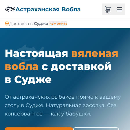
🐠
🐟
Астраханская Вобла
Доставка в
Суджа
изменить
🐟
Настоящая
вяленая
вобла
с доставкой
в Судже
От астраханских рыбаков прямо к вашему
столу в Судже. Натуральная засолка, без
консервантов — как у бабушки.