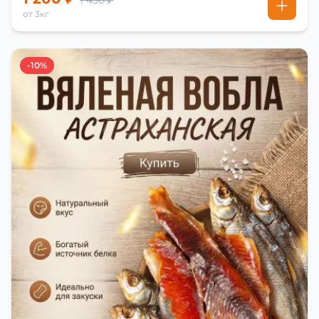
1 450 ₽
от 3кг
-10%