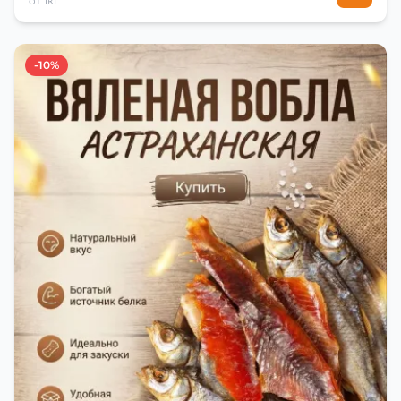
от 1кг
-10%