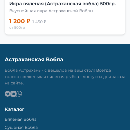
Икра вяленая (Астраханская вобла) 500гр.
Вкуснейшая икра Астраханской Воблы
1 200 ₽
1 450 ₽
от 500гр
Астраханская Вобла
Вобла Астрахань - с вешалов на ваш стол! Всегда
только свеженькая вяленая рыбка - доступна для заказа
на сайте.
Каталог
Вяленая Вобла
Сушёная Вобла