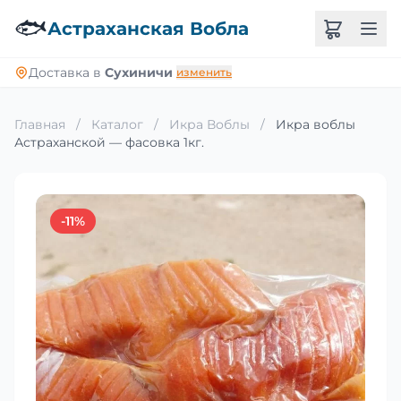
🐟
Астраханская Вобла
Доставка в
Сухиничи
изменить
Главная
/
Каталог
/
Икра Воблы
/
Икра воблы
Астраханской — фасовка 1кг.
-11%