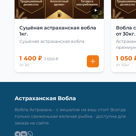
Сушёная астраханская вобла
Вобла 
1кг.
от 30кг.
Сушёная астраханская вобла
Астрахан
премиу
1 400 ₽
1 050 
1 550 ₽
от 1кг
от 30кг
Астраханская Вобла
Вобла Астрахань - с вешалов на ваш стол! Всегда
только свеженькая вяленая рыбка - доступна для
заказа на сайте.