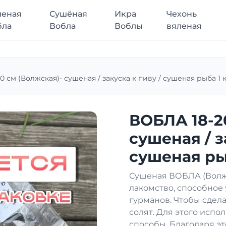
леная
Сушёная
Икра
Чехонь
бла
Вобла
Воблы
вяленая
 см (Волжская)- сушеная / закуска к пиву / сушеная рыба 1 к
ВОБЛА 18-2
сушеная / з
сушеная рыб
Сушеная ВОБЛА (Волжс
лакомство, способное
гурманов. Чтобы сдела
солят. Для этого исп
способы. Благодаря эт