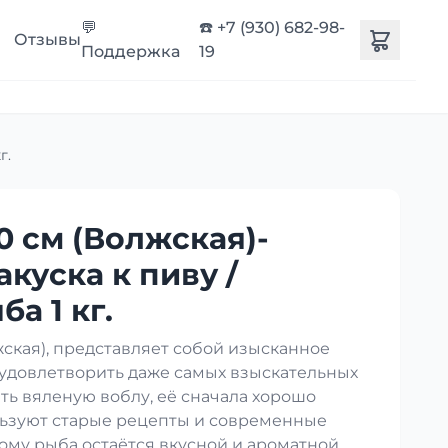
💬
☎️ +7 (930) 682-98-
Отзывы
Поддержка
19
г.
0 см (Волжская)-
акуска к пиву /
а 1 кг.
кая), представляет собой изысканное
 удовлетворить даже самых взыскательных
ть вяленую воблу, её сначала хорошо
ользуют старые рецепты и современные
ому рыба остаётся вкусной и ароматной.