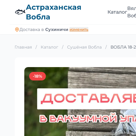
Астраханская
Вя
🐟
Каталог
Вобла
Во
Доставка в
Сухиничи
изменить
Главная
/
Каталог
/
Сушёная Вобла
/
ВОБЛА 18-20
-18%