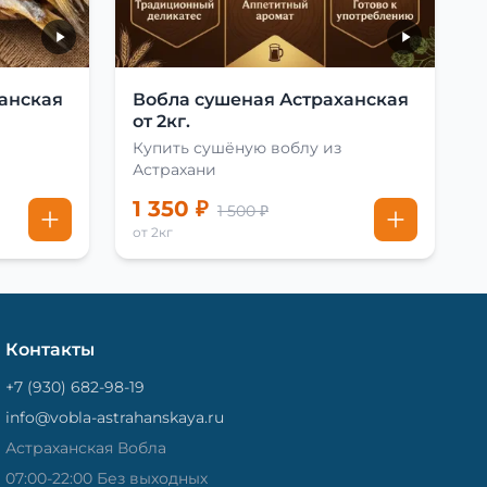
анская
Вобла сушеная Астраханская
от 2кг.
Купить сушёную воблу из
Астрахани
1 350 ₽
1 500 ₽
от 2кг
Контакты
+7 (930) 682-98-19
info@vobla-astrahanskaya.ru
Астраханская Вобла
07:00-22:00 Без выходных