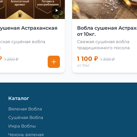
сушеная Астраханская
Вобла сушеная Астрах
от 10кг.
ская сушёная вобла
Свежая сушёная вобла
м
традиционного посола
₽
1 100 ₽
1 250 ₽
1 300 ₽
от 10кг
Каталог
Вяленая Вобла
Сушёная Вобла
Икра Воблы
Чехонь вяленая