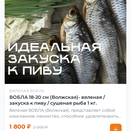
ВЯЛЕНАЯ ВОБЛА
ВОБЛА 18-20 см (Волжская)- вяленая /
закуска к пиву / сушеная рыба 1 кг.
Вяленая ВОБЛА (Волжская), представляет собой
изысканное лакомство, способное удовлетворить
даже самых взыскательных гурманов. Чтобы
1 800 ₽
2 200 ₽
сделать вяленую воблу, её сначала хорошо солят.