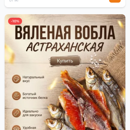
от 1кг
-10%