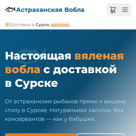
🐠
🐟
Астраханская Вобла
Доставка в
Сурск
изменить
🐟
Настоящая
вяленая
вобла
с доставкой
в Сурске
От астраханских рыбаков прямо к вашему
столу в Сурске. Натуральная засолка, без
консервантов — как у бабушки.