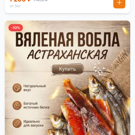
1 450 ₽
от 3кг
-10%