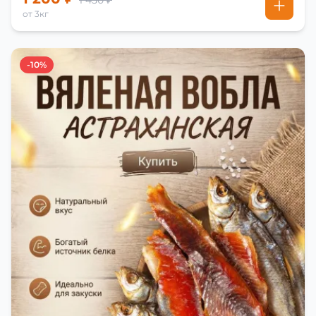
1 450 ₽
от 3кг
-10%