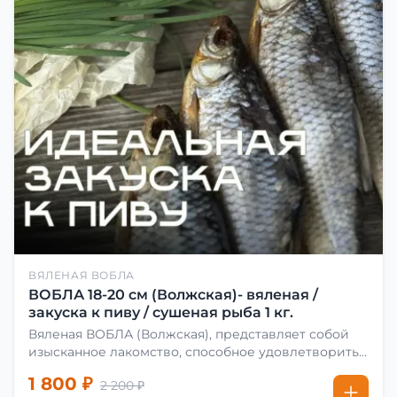
ВЯЛЕНАЯ ВОБЛА
ВОБЛА 18-20 см (Волжская)- вяленая /
закуска к пиву / сушеная рыба 1 кг.
Вяленая ВОБЛА (Волжская), представляет собой
изысканное лакомство, способное удовлетворить
даже самых взыскательных гурманов. Чтобы
1 800 ₽
2 200 ₽
сделать вяленую воблу, её сначала хорошо солят.