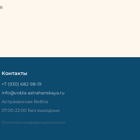
Потом
рыбу упаковывают в специальный
циальный
в
пакет, чтобы она не портилась и не
лась и не
теряла влагу. Вяленая вобла — это
не просто вкусная еда, но и
 и
пример того, как можно сочетать
очетать
старые рецепты и современные
менные
технологии. Её можно есть с
ь с
напитками, и это будет очень
ень
вкусно.
Контакты
+7 (930) 682-98-19
info@vobla-astrahanskaya.ru
Астраханская Вобла
07:00-22:00 Без выходных
Политика конфиденциальности