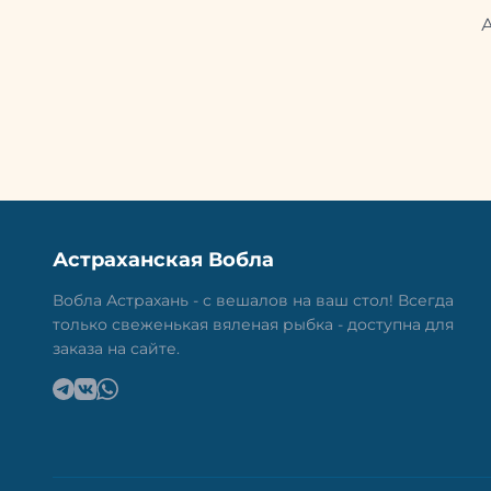
Астраханская Вобла
Вобла Астрахань - с вешалов на ваш стол! Всегда
только свеженькая вяленая рыбка - доступна для
заказа на сайте.