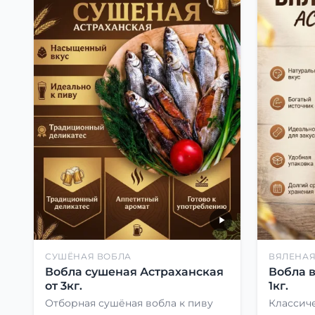
СУШЁНАЯ ВОБЛА
ВЯЛЕНАЯ
Вобла сушеная Астраханская
Вобла 
от 3кг.
1кг.
Отборная сушёная вобла к пиву
Классиче