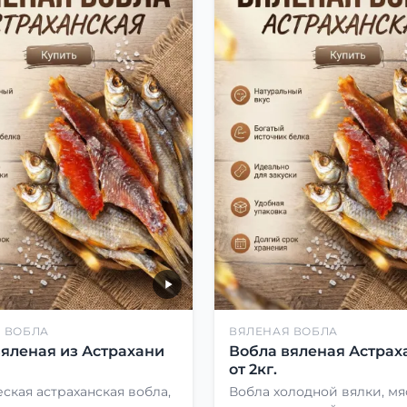
 ВОБЛА
ВЯЛЕНАЯ ВОБЛА
вяленая из Астрахани
Вобла вяленая Астрах
от 2кг.
ская астраханская вобла,
Вобла холодной вялки, мя