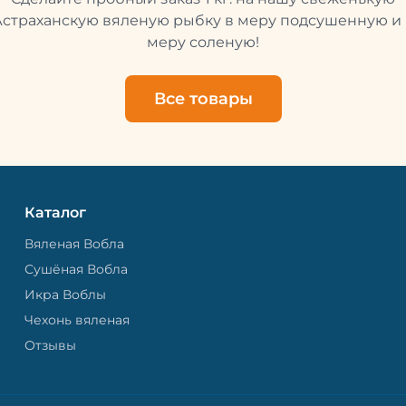
свежей и качественной. 
рыбу упаковывают в спе
Астраханскую вяленую рыбку в меру подсушенную и 
пакет, чтобы она не порти
меру соленую!
теряла влагу. Вяленая вобла — это
не просто вкусная еда, но
пример того, как можно с
Все товары
старые рецепты и совре
технологии. Её можно ест
напитками, и это будет оч
вкусно.
Каталог
Вяленая Вобла
Сушёная Вобла
Икра Воблы
Чехонь вяленая
Отзывы