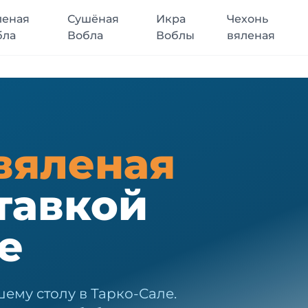
леная
Сушёная
Икра
Чехонь
бла
Вобла
Воблы
вяленая
вяленая
тавкой
е
ему столу в Тарко-Сале.