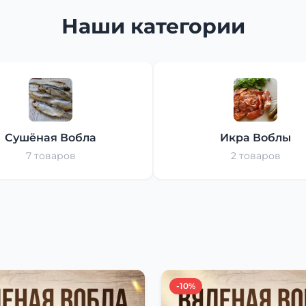
Наши категории
Сушёная Вобла
Икра Воблы
7 товаров
2 товаров
-10%