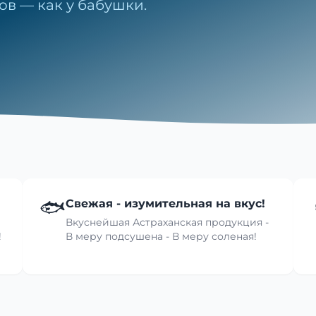
ов — как у бабушки.
🐟
Свежая - изумительная на вкус!
Вкуснейшая Астраханская продукция -
!
В меру подсушена - В меру соленая!