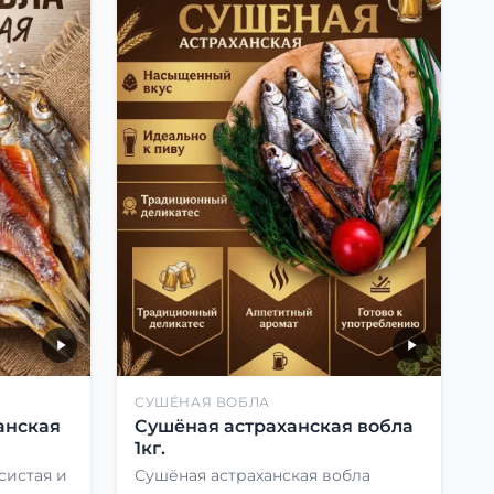
СУШЁНАЯ ВОБЛА
анская
Сушёная астраханская вобла
1кг.
систая и
Сушёная астраханская вобла