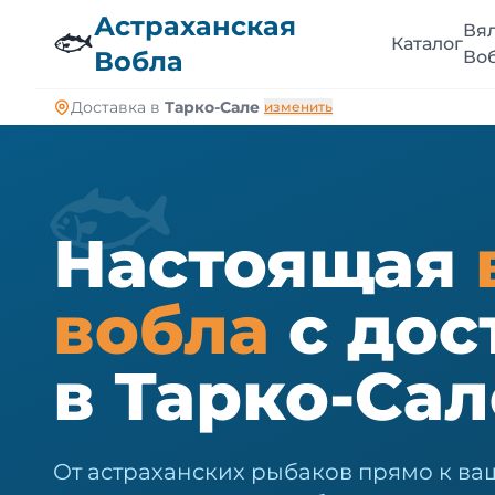
🐠
Астраханская
Вя
🐟
Каталог
Вобла
Во
Доставка в
Тарко-Сале
изменить
🐟
Настоящая
вобла
с дос
в Тарко-Сал
От астраханских рыбаков прямо к ваш