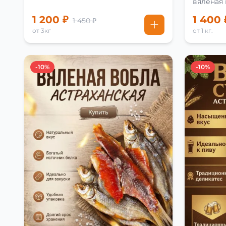
вяленая
рецепту
1 200 ₽
1 400 
1 450 ₽
от 3кг
от 1 кг.
-10%
-10%