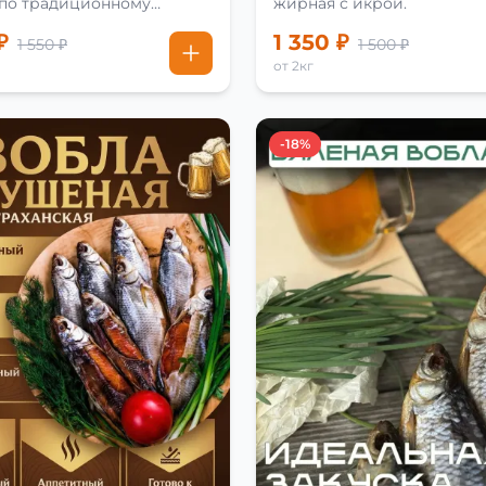
 по традиционному
жирная с икрой.
₽
1 350 ₽
1 550 ₽
1 500 ₽
от 2кг
-18%