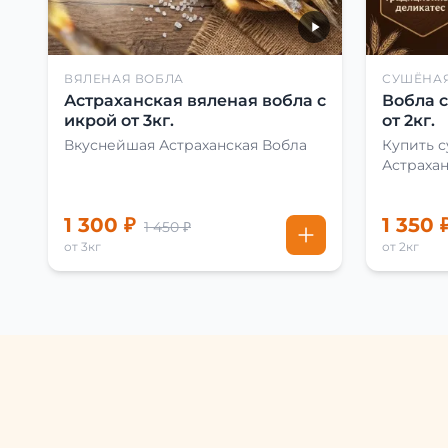
ВЯЛЕНАЯ ВОБЛА
СУШЁНА
Астраханская вяленая вобла с
Вобла 
икрой от 3кг.
от 2кг.
Вкуснейшая Астраханская Вобла
Купить 
Астраха
1 300 ₽
1 350 
1 450 ₽
от 3кг
от 2кг