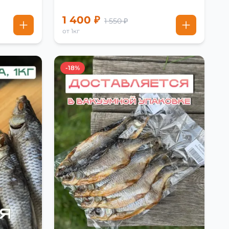
1 400 ₽
1 550 ₽
от 1кг
-18%