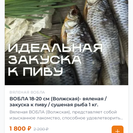
ВЯЛЕНАЯ ВОБЛА
ВОБЛА 18-20 см (Волжская)- вяленая /
закуска к пиву / сушеная рыба 1 кг.
Вяленая ВОБЛА (Волжская), представляет собой
изысканное лакомство, способное удовлетворить
даже самых взыскательных гурманов. Чтобы
1 800 ₽
2 200 ₽
сделать вяленую воблу, её сначала хорошо солят.