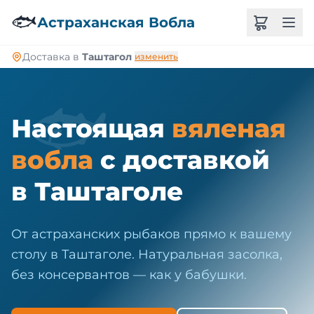
🐠
🐟
Астраханская Вобла
Доставка в
Таштагол
изменить
🐟
Настоящая
вяленая
вобла
с доставкой
в Таштаголе
От астраханских рыбаков прямо к вашему
столу в Таштаголе. Натуральная засолка,
без консервантов — как у бабушки.