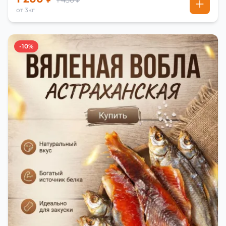
1 450 ₽
от 3кг
-10%