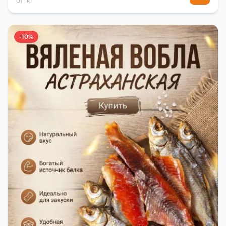
от 1кг
-10%