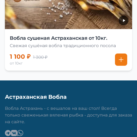
Вобла сушеная Астраханская от 10кг.
Свежая сушёная вобла традиционного посола
1 100 ₽
1 300 ₽
от 10кг
Астраханская Вобла
Вобла Астрахань - с вешалов на ваш стол! Всегда
только свеженькая вяленая рыбка - доступна для заказа
на сайте.