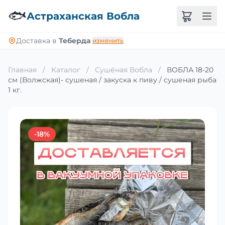
🐟
Астраханская Вобла
Доставка в
Теберда
изменить
Главная
/
Каталог
/
Сушёная Вобла
/
ВОБЛА 18-20
см (Волжская)- сушеная / закуска к пиву / сушеная рыба
1 кг.
-18%