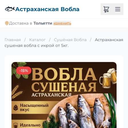
🐟
Астраханская Вобла
Доставка в
Тольятти
изменить
Главная
/
Каталог
/
Сушёная Вобла
/
Астраханская
сушеная вобла с икрой от 5кг.
-15%