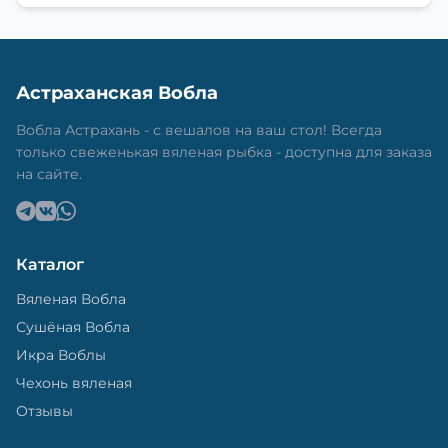
Астраханская Вобла
Вобла Астрахань - с вешалов на ваш стол! Всегда
только свеженькая вяленая рыбка - доступна для заказа
на сайте.
Каталог
Вяленая Вобла
Сушёная Вобла
Икра Воблы
Чехонь вяленая
Отзывы