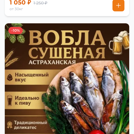
1 050 ₽
1 250 ₽
от 30кг
-10%