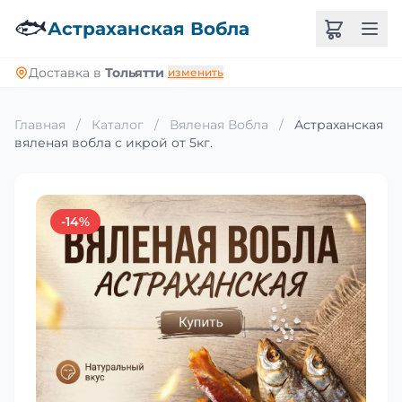
🐟
Астраханская Вобла
Доставка в
Тольятти
изменить
Главная
/
Каталог
/
Вяленая Вобла
/
Астраханская
вяленая вобла с икрой от 5кг.
-14%