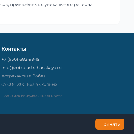
сов, привезённых с уникального региона
Контакты
+7 (930) 682-98-19
info@vobla-astrahanskaya.ru
Астраханская Вобла
07:00-22:00 Без выходных
Политика конфиденциальности
Принять