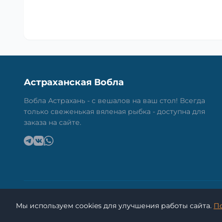
Астраханская Вобла
Вобла Астрахань - с вешалов на ваш стол! Всегда
только свеженькая вяленая рыбка - доступна для
заказа на сайте.
Мы используем cookies для улучшения работы сайта.
П