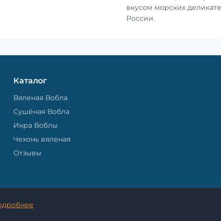
вкусом морских деликате
России.
Каталог
Вяленая Вобла
Сушёная Вобла
Икра Воблы
Чехонь вяленая
Отзывы
© 2026 Астраханская Вобла. - Все права защищены.
одробнее