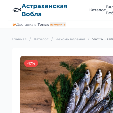
Астраханская
Вя
🐟
Каталог
Вобла
Во
Доставка в
Томск
изменить
Главная
/
Каталог
/
Чехонь вяленая
/
Чехонь вял
-17%