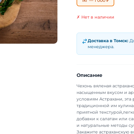
1кг — 1 000 ₽
✗ Нет в наличии
Доставка в
Томск
:
Д
менеджера.
Описание
Чехонь вяленая астрахан
насыщенным вкусом и ар
условиям Астрахани, эта
традиционной им кулинар
приятной текстурой,легко
добавки к салатам или с
и натуральные методы суш
Закажите астраханскую в