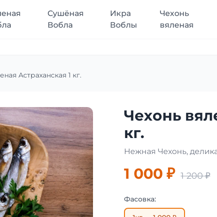
леная
Сушёная
Икра
Чехонь
бла
Вобла
Воблы
вяленая
еная Астраханская 1 кг.
Чехонь вял
кг.
Нежная Чехонь, делик
1 000 ₽
1 200 ₽
Фасовка: