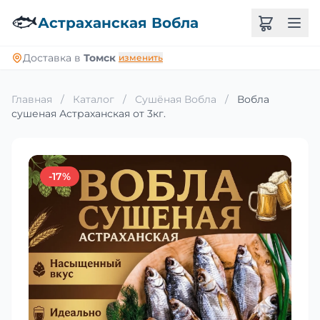
🐟
Астраханская Вобла
Доставка в
Томск
изменить
Главная
/
Каталог
/
Сушёная Вобла
/
Вобла
сушеная Астраханская от 3кг.
-17%