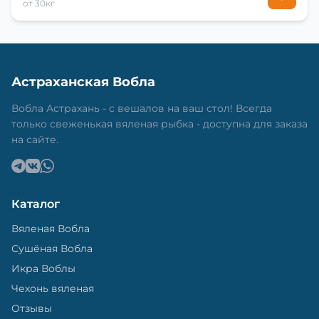
от 30кг
Астраханская Вобла
Вобла Астрахань - с вешалов на ваш стол! Всегда
только свеженькая вяленая рыбка - доступна для заказа
на сайте.
Каталог
Вяленая Вобла
Сушёная Вобла
Икра Воблы
Чехонь вяленая
Отзывы