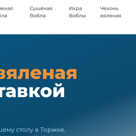
леная
Сушёная
Икра
Чехонь
бла
Вобла
Воблы
вяленая
вяленая
тавкой
ему столу в Торжке.