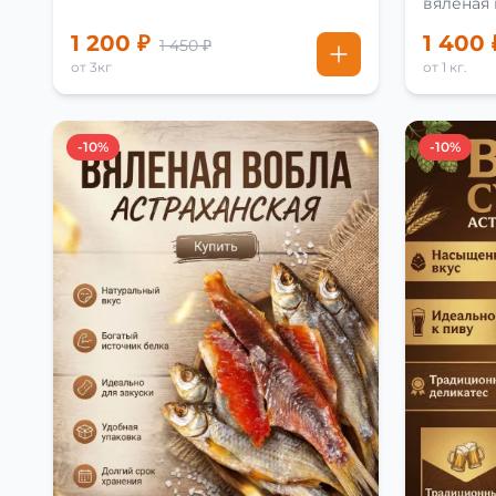
вяленая
рецепту
1 200 ₽
1 400 
1 450 ₽
от 3кг
от 1 кг.
-10%
-10%