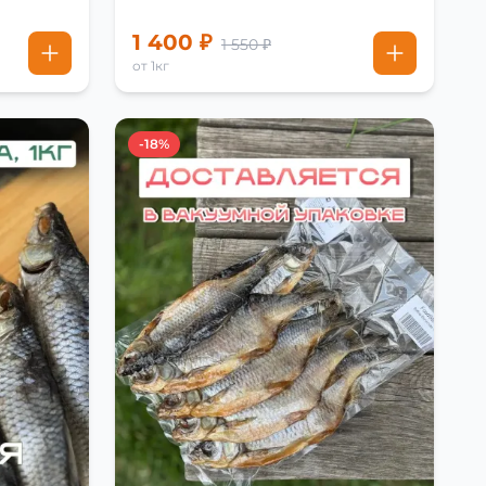
1 400 ₽
1 550 ₽
от 1кг
-18%