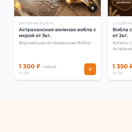
ВЯЛЕНАЯ ВОБЛА
СУШЁНА
Астраханская вяленая вобла с
Вобла 
икрой от 3кг.
от 2кг.
Вкуснейшая Астраханская Вобла
Купить 
Астраха
1 300 ₽
1 350 
1 450 ₽
от 3кг
от 2кг