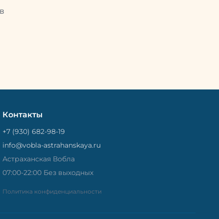
Потом
рыбу упаковывают в специальный
циальный
в
пакет, чтобы она не портилась и не
лась и не
теряла влагу. Вяленая вобла — это
не просто вкусная еда, но и
 и
пример того, как можно сочетать
очетать
старые рецепты и современные
менные
технологии. Её можно есть с
ь с
напитками, и это будет очень
ень
вкусно.
Контакты
+7 (930) 682-98-19
info@vobla-astrahanskaya.ru
Астраханская Вобла
07:00-22:00 Без выходных
Политика конфиденциальности