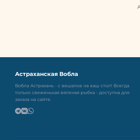
Астраханская Вобла
Вобла Астрахань - с вешалов на ваш стол! Всегда
только свеженькая вяленая рыбка - доступна для
заказа на сайте.