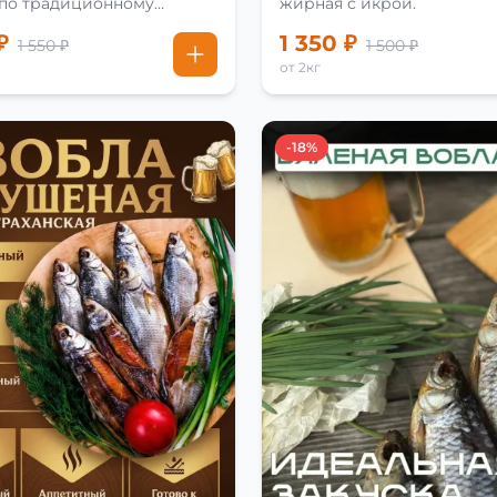
 по традиционному
жирная с икрой.
₽
1 350 ₽
1 550 ₽
1 500 ₽
от 2кг
-18%