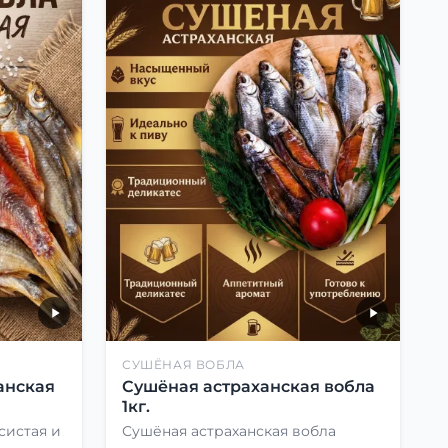
СУШЁНАЯ ВОБЛА
анская
Сушёная астраханская вобла
1кг.
систая и
Сушёная астраханская вобла