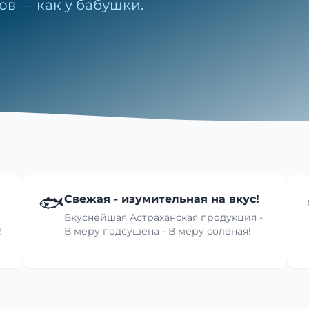
ов — как у бабушки.
🐟
Свежая - изумительная на вкус!
Вкуснейшая Астраханская продукция -
!
В меру подсушена - В меру соленая!