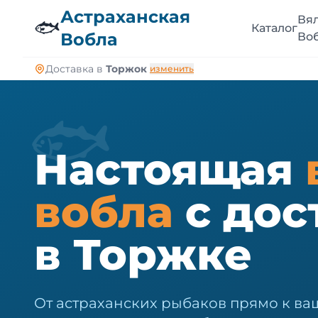
🐠
Астраханская
Вя
🐟
Каталог
Вобла
Во
Доставка в
Торжок
изменить
🐟
Настоящая
вобла
с дос
в Торжке
От астраханских рыбаков прямо к ваш