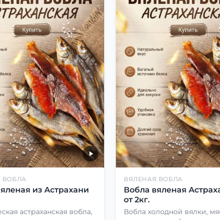
 ВОБЛА
ВЯЛЕНАЯ ВОБЛА
вяленая из Астрахани
Вобла вяленая Астрах
от 2кг.
ская астраханская вобла,
Вобла холодной вялки, мя