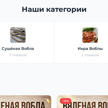
Наши категории
Сушёная Вобла
Икра Воблы
7 товаров
2 товаров
-10%