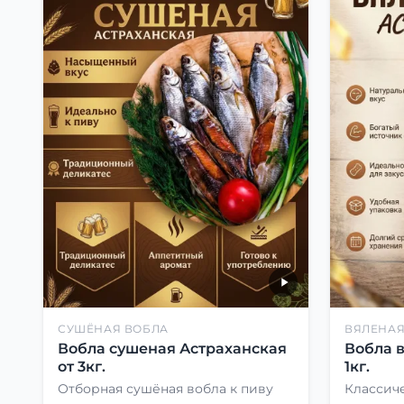
СУШЁНАЯ ВОБЛА
ВЯЛЕНАЯ
Вобла сушеная Астраханская
Вобла 
от 3кг.
1кг.
Отборная сушёная вобла к пиву
Классиче