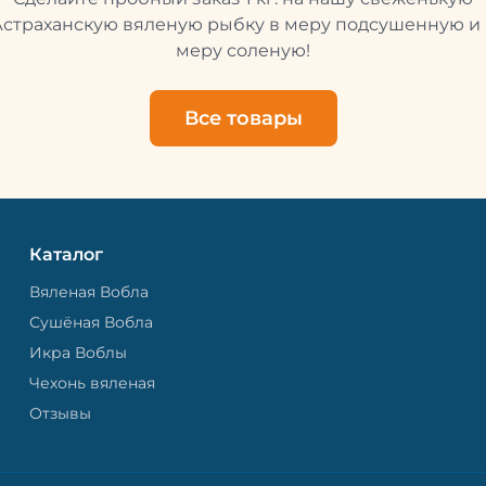
свежей и качественной. 
рыбу упаковывают в спе
Астраханскую вяленую рыбку в меру подсушенную и 
пакет, чтобы она не порти
меру соленую!
теряла влагу. Вяленая вобла — это
не просто вкусная еда, но
пример того, как можно с
Все товары
старые рецепты и совре
технологии. Её можно ест
напитками, и это будет оч
вкусно.
Каталог
Вяленая Вобла
Сушёная Вобла
Икра Воблы
Чехонь вяленая
Отзывы