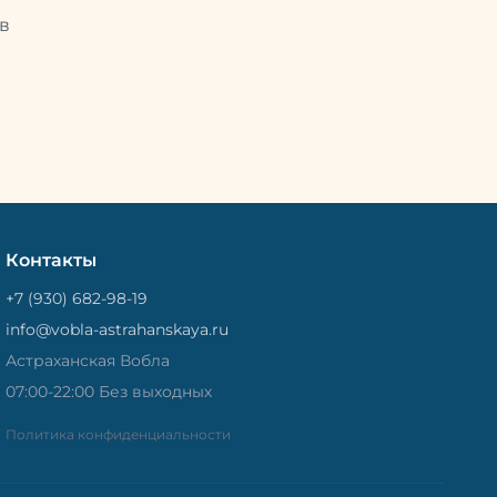
Потом
рыбу упаковывают в специальный
циальный
в
пакет, чтобы она не портилась и не
лась и не
теряла влагу. Вяленая вобла — это
не просто вкусная еда, но и
 и
пример того, как можно сочетать
очетать
старые рецепты и современные
менные
технологии. Её можно есть с
ь с
напитками, и это будет очень
ень
вкусно.
Контакты
+7 (930) 682-98-19
info@vobla-astrahanskaya.ru
Астраханская Вобла
07:00-22:00 Без выходных
Политика конфиденциальности