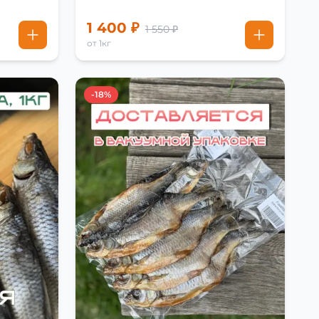
1 400 ₽
1 550 ₽
от 1кг
-18%