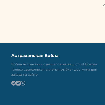
Астраханская Вобла
Вобла Астрахань - с вешалов на ваш стол! Всегда
только свеженькая вяленая рыбка - доступна для
заказа на сайте.