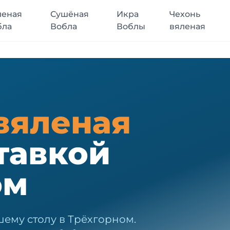
леная
Сушёная
Икра
Чехонь
бла
Вобла
Воблы
вяленая
вяленая
тавкой
ом
шему столу в Трёхгорном.