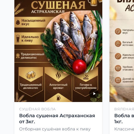
СУШЁНАЯ ВОБЛА
ВЯЛЕНАЯ
Вобла сушеная Астраханская
Вобла 
от 3кг.
1кг.
Отборная сушёная вобла к пиву
Классиче