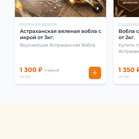
ВЯЛЕНАЯ ВОБЛА
СУШЁНА
Астраханская вяленая вобла с
Вобла 
икрой от 3кг.
от 2кг.
Вкуснейшая Астраханская Вобла
Купить 
Астраха
1 300 ₽
1 350 
1 450 ₽
от 3кг
от 2кг