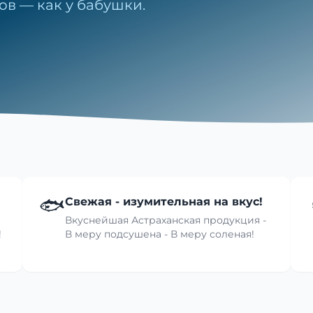
ов — как у бабушки.
🐟
Свежая - изумительная на вкус!
Вкуснейшая Астраханская продукция -
!
В меру подсушена - В меру соленая!