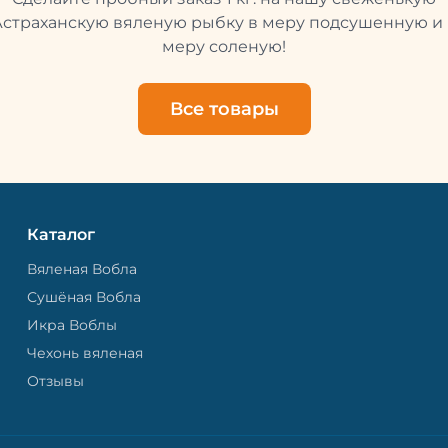
свежей и качественной. 
рыбу упаковывают в спе
Астраханскую вяленую рыбку в меру подсушенную и 
пакет, чтобы она не порти
меру соленую!
теряла влагу. Вяленая вобла — это
не просто вкусная еда, но
пример того, как можно с
Все товары
старые рецепты и совре
технологии. Её можно ест
напитками, и это будет оч
вкусно.
Каталог
Вяленая Вобла
Сушёная Вобла
Икра Воблы
Чехонь вяленая
Отзывы