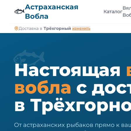
🐠
Астраханская
Вя
🐟
Каталог
Вобла
Во
Доставка в
Трёхгорный
изменить
🐟
Настоящая
вобла
с дос
в Трёхгорн
От астраханских рыбаков прямо к ва