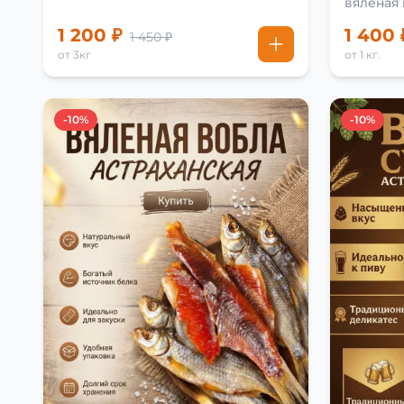
вяленая
рецепту
1 200 ₽
1 400 
1 450 ₽
от 3кг
от 1 кг.
-10%
-10%