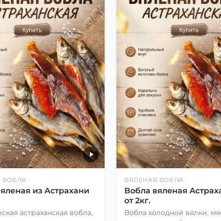
 ВОБЛА
ВЯЛЕНАЯ ВОБЛА
вяленая из Астрахани
Вобла вяленая Астрах
от 2кг.
ская астраханская вобла,
Вобла холодной вялки, мя