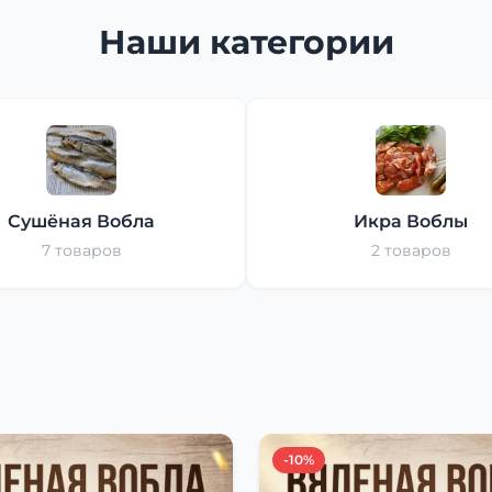
Наши категории
Сушёная Вобла
Икра Воблы
7 товаров
2 товаров
-10%