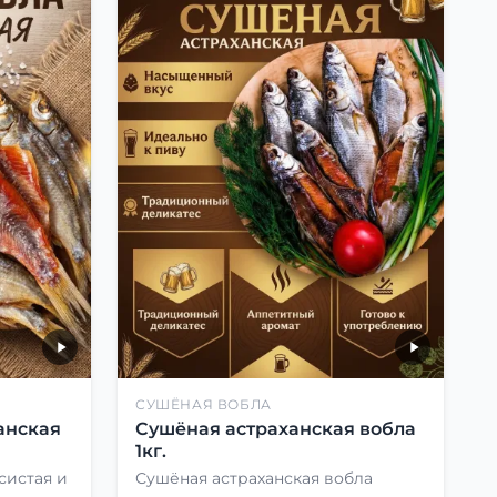
СУШЁНАЯ ВОБЛА
анская
Сушёная астраханская вобла
1кг.
систая и
Сушёная астраханская вобла