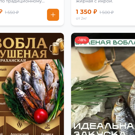
 по традиционному
жирная с икрой.
₽
1 350 ₽
1 550 ₽
1 500 ₽
от 2кг
-18%