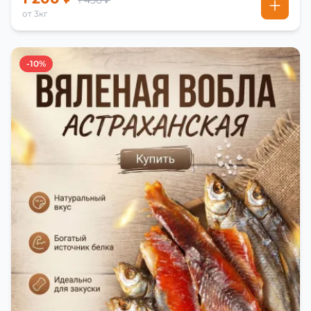
1 450 ₽
от 3кг
-10%