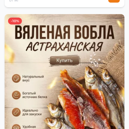
от 1кг
-10%