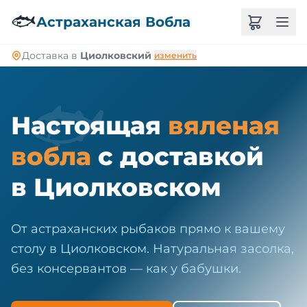
🐠
🐟
Астраханская Вобла
Доставка в
Циолковский
изменить
🐟
Настоящая
вяленая
вобла
с доставкой
в Циолковском
От астраханских рыбаков прямо к вашему
столу в Циолковском. Натуральная засолка,
без консервантов — как у бабушки.