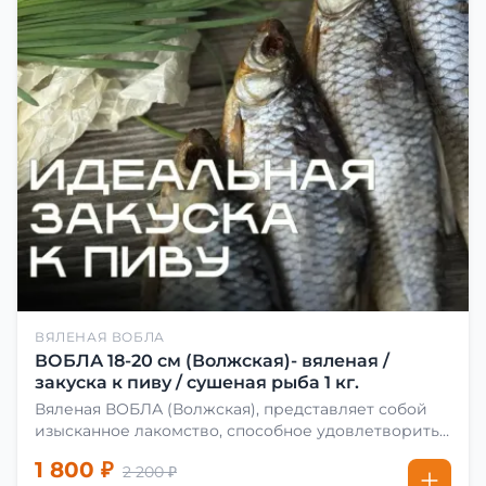
ВЯЛЕНАЯ ВОБЛА
ВОБЛА 18-20 см (Волжская)- вяленая /
закуска к пиву / сушеная рыба 1 кг.
Вяленая ВОБЛА (Волжская), представляет собой
изысканное лакомство, способное удовлетворить
даже самых взыскательных гурманов. Чтобы
1 800 ₽
2 200 ₽
сделать вяленую воблу, её сначала хорошо солят.