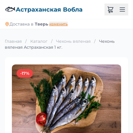
🐟
Астраханская Вобла
Доставка в
Тверь
изменить
Главная
/
Каталог
/
Чехонь вяленая
/
Чехонь
вяленая Астраханская 1 кг.
-17%