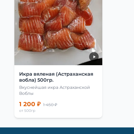
Икра вяленая (Астраханская
вобла) 500гр.
Вкуснейшая икра Астраханской
Воблы
1 200 ₽
1 450 ₽
от 500гр