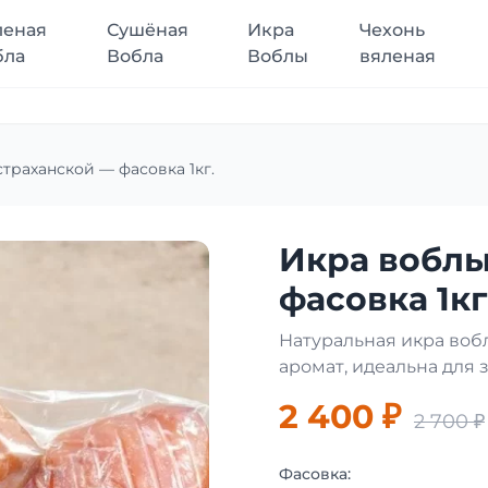
леная
Сушёная
Икра
Чехонь
бла
Вобла
Воблы
вяленая
траханской — фасовка 1кг.
Икра воблы
фасовка 1кг
Натуральная икра вобл
аромат, идеальна для 
2 400 ₽
2 700 ₽
Фасовка: