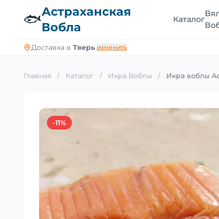
Астраханская
Вя
🐟
Каталог
Вобла
Во
Доставка в
Тверь
изменить
Главная
/
Каталог
/
Икра Воблы
/
Икра воблы Ас
-11%