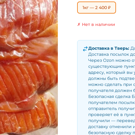
1кг — 2 400 ₽
✗ Нет в наличии
Доставка в
Тверь
:
Д
Доставка посылок д
Через Ozon можно о
существующие пункт
адресу, который вы 
должны быть подтве
можно сделать при 
получателя должен б
Безопасная сделка Б
получателем посылки
отправитель получит
проверяет её в пунк
получили — перевед
доставку отменили и
безопасную сделку 