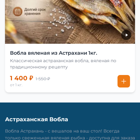
Вобла вяленая из Астрахани 1кг.
Классическая астраханская вобла, вяленая по
традиционному рецепту
1 400 ₽
1 550 ₽
от 1 кг.
Астраханская Вобла
Вобла Астрахань - с вешалов на ваш стол! Всегда
только свеженькая вяленая рыбка - доступна для заказа