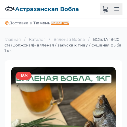
🐟
Астраханская Вобла
Доставка в
Тюмень
изменить
Главная
/
Каталог
/
Вяленая Вобла
/
ВОБЛА 18-20
см (Волжская)- вяленая / закуска к пиву / сушеная рыба
1 кг.
-18%