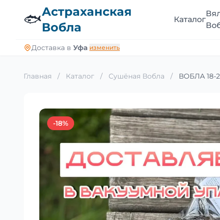
Астраханская
Вя
🐟
Каталог
Вобла
Во
Доставка в
Уфа
изменить
Главная
/
Каталог
/
Сушёная Вобла
/
ВОБЛА 18-20
-18%