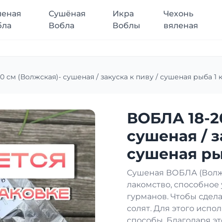
леная
Сушёная
Икра
Чехонь
бла
Вобла
Воблы
вяленая
 см (Волжская)- сушеная / закуска к пиву / сушеная рыба 1 к
ВОБЛА 18-2
сушеная / з
сушеная рыб
Сушеная ВОБЛА (Волжс
лакомство, способное
гурманов. Чтобы сдела
солят. Для этого исп
способы. Благодаря эт