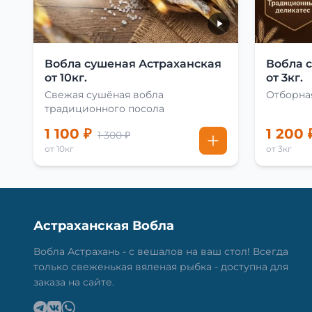
Вобла сушеная Астраханская
Вобла 
от 10кг.
от 3кг.
Свежая сушёная вобла
Отборная
традиционного посола
1 100 ₽
1 200 
1 300 ₽
от 10кг
от 3кг
Астраханская Вобла
Вобла Астрахань - с вешалов на ваш стол! Всегда
только свеженькая вяленая рыбка - доступна для
заказа на сайте.