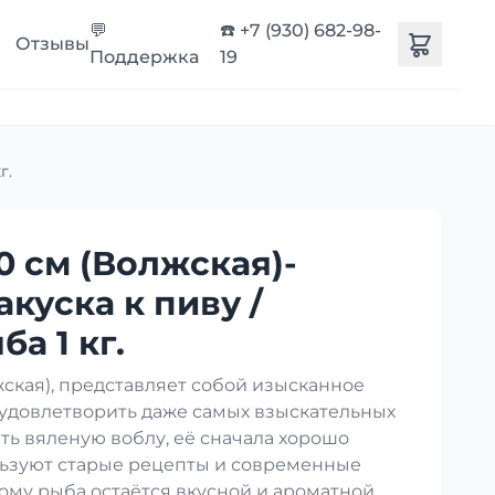
💬
☎️ +7 (930) 682-98-
Отзывы
Поддержка
19
г.
0 см (Волжская)-
акуска к пиву /
а 1 кг.
кая), представляет собой изысканное
 удовлетворить даже самых взыскательных
ть вяленую воблу, её сначала хорошо
ользуют старые рецепты и современные
ому рыба остаётся вкусной и ароматной.