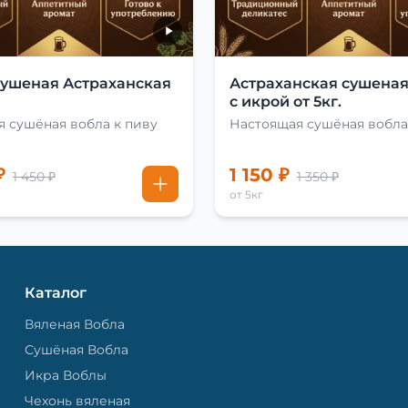
сушеная Астраханская
Астраханская сушеная
с икрой от 5кг.
 сушёная вобла к пиву
Настоящая сушёная вобла
₽
1 150 ₽
1 450 ₽
1 350 ₽
от 5кг
Каталог
Вяленая Вобла
Сушёная Вобла
Икра Воблы
Чехонь вяленая