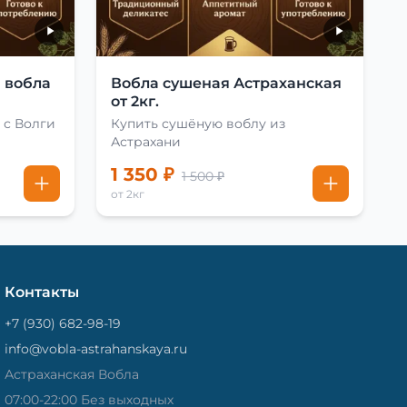
 вобла
Вобла сушеная Астраханская
от 2кг.
 с Волги
Купить сушёную воблу из
Астрахани
1 350 ₽
1 500 ₽
от 2кг
Контакты
+7 (930) 682-98-19
info@vobla-astrahanskaya.ru
Астраханская Вобла
07:00-22:00 Без выходных