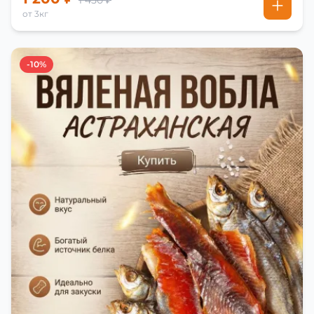
1 450 ₽
от 3кг
-10%