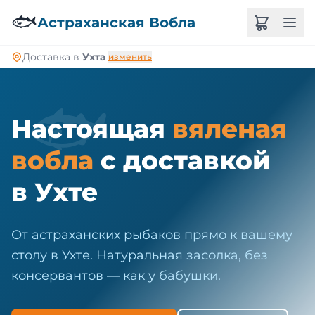
🐠
🐟
Астраханская Вобла
Доставка в
Ухта
изменить
🐟
Настоящая
вяленая
вобла
с доставкой
в Ухте
От астраханских рыбаков прямо к вашему
столу в Ухте. Натуральная засолка, без
консервантов — как у бабушки.