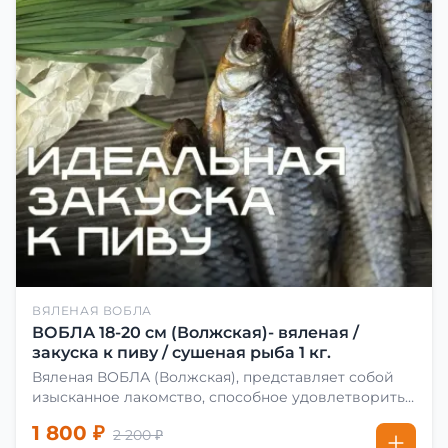
ВЯЛЕНАЯ ВОБЛА
ВОБЛА 18-20 см (Волжская)- вяленая /
закуска к пиву / сушеная рыба 1 кг.
Вяленая ВОБЛА (Волжская), представляет собой
изысканное лакомство, способное удовлетворить
даже самых взыскательных гурманов. Чтобы
1 800 ₽
2 200 ₽
сделать вяленую воблу, её сначала хорошо солят.