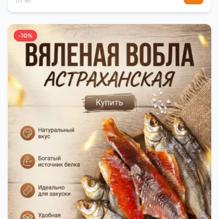
от 1кг
-10%