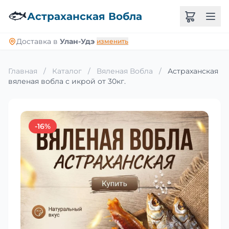
🐟
Астраханская Вобла
Доставка в
Улан-Удэ
изменить
Главная
/
Каталог
/
Вяленая Вобла
/
Астраханская
вяленая вобла с икрой от 30кг.
-16%