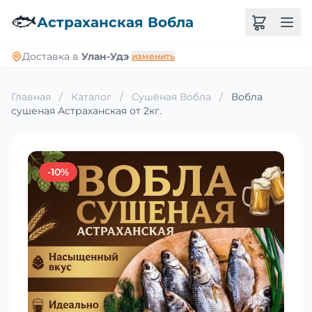
🐟
Астраханская Вобла
Доставка в
Улан-Удэ
изменить
Главная
/
Каталог
/
Сушёная Вобла
/
Вобла
сушеная Астраханская от 2кг.
-10%