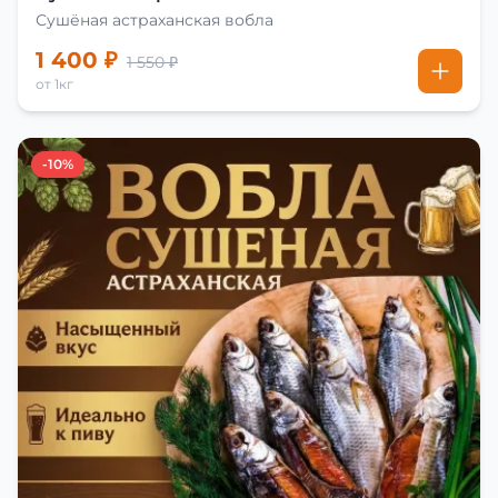
Сушёная астраханская вобла
1 400 ₽
1 550 ₽
от 1кг
-10%