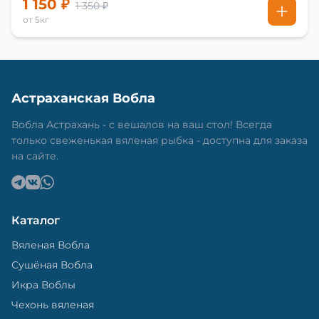
1 150 ₽
1 350 ₽
от 5кг
Астраханская Вобла
Вобла Астрахань - с вешалов на ваш стол! Всегда
только свеженькая вяленая рыбка - доступна для заказа
на сайте.
Каталог
Вяленая Вобла
Сушёная Вобла
Икра Воблы
Чехонь вяленая