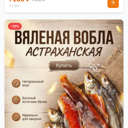
1 450 ₽
от 3кг
-10%