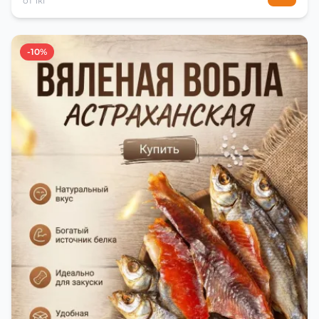
от 1кг
-10%