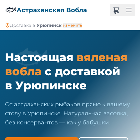
🐠
🐟
Астраханская Вобла
Доставка в
Урюпинск
изменить
🐟
Настоящая
вяленая
вобла
с доставкой
в Урюпинске
От астраханских рыбаков прямо к вашему
столу в Урюпинске. Натуральная засолка,
без консервантов — как у бабушки.