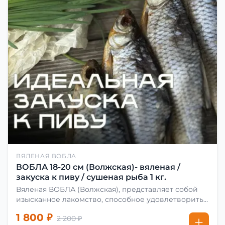
ВЯЛЕНАЯ ВОБЛА
ВОБЛА 18-20 см (Волжская)- вяленая /
закуска к пиву / сушеная рыба 1 кг.
Вяленая ВОБЛА (Волжская), представляет собой
изысканное лакомство, способное удовлетворить
даже самых взыскательных гурманов. Чтобы
1 800 ₽
2 200 ₽
сделать вяленую воблу, её сначала хорошо солят.