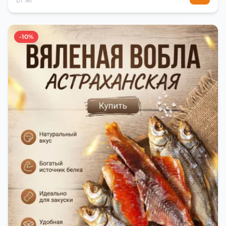
от 1кг
-10%