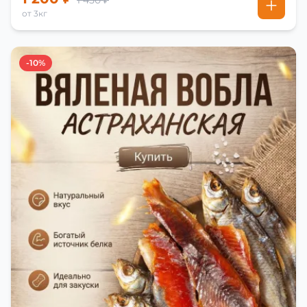
1 450 ₽
от 3кг
-10%