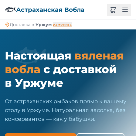
🐠
🐟
Астраханская Вобла
Доставка в
Уржум
изменить
🐟
Настоящая
вяленая
вобла
с доставкой
в Уржуме
От астраханских рыбаков прямо к вашему
столу в Уржуме. Натуральная засолка, без
консервантов — как у бабушки.