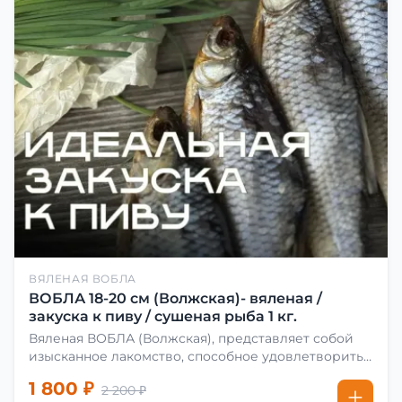
ВЯЛЕНАЯ ВОБЛА
ВОБЛА 18-20 см (Волжская)- вяленая /
закуска к пиву / сушеная рыба 1 кг.
Вяленая ВОБЛА (Волжская), представляет собой
изысканное лакомство, способное удовлетворить
даже самых взыскательных гурманов. Чтобы
1 800 ₽
2 200 ₽
сделать вяленую воблу, её сначала хорошо солят.