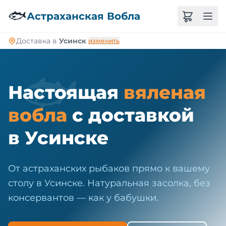
🐠
🐟
Астраханская Вобла
Доставка в
Усинск
изменить
🐟
Настоящая
вяленая
вобла
с доставкой
в Усинске
От астраханских рыбаков прямо к вашему
столу в Усинске. Натуральная засолка, без
консервантов — как у бабушки.