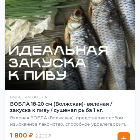
ВЯЛЕНАЯ ВОБЛА
ВОБЛА 18-20 см (Волжская)- вяленая /
закуска к пиву / сушеная рыба 1 кг.
Вяленая ВОБЛА (Волжская), представляет собой
изысканное лакомство, способное удовлетворить
даже самых взыскательных гурманов. Чтобы
1 800 ₽
2 200 ₽
сделать вяленую воблу, её сначала хорошо солят.