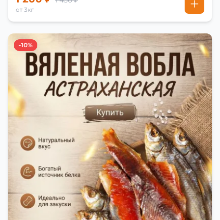
1 450 ₽
от 3кг
-10%