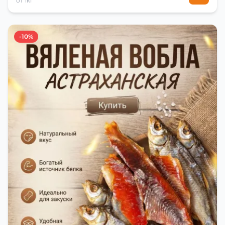
от 1кг
-10%