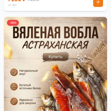
1 450 ₽
от 3кг
-10%