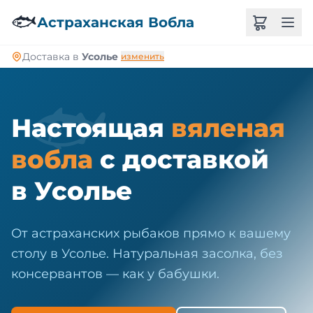
🐠
🐟
Астраханская Вобла
Доставка в
Усолье
изменить
🐟
Настоящая
вяленая
вобла
с доставкой
в Усолье
От астраханских рыбаков прямо к вашему
столу в Усолье. Натуральная засолка, без
консервантов — как у бабушки.