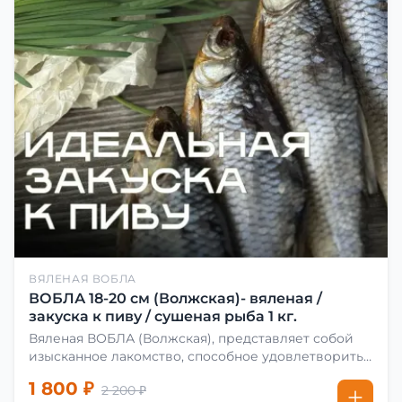
ВЯЛЕНАЯ ВОБЛА
ВОБЛА 18-20 см (Волжская)- вяленая /
закуска к пиву / сушеная рыба 1 кг.
Вяленая ВОБЛА (Волжская), представляет собой
изысканное лакомство, способное удовлетворить
даже самых взыскательных гурманов. Чтобы
1 800 ₽
2 200 ₽
сделать вяленую воблу, её сначала хорошо солят.