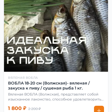
ВЯЛЕНАЯ ВОБЛА
ВОБЛА 18-20 см (Волжская)- вяленая /
закуска к пиву / сушеная рыба 1 кг.
Вяленая ВОБЛА (Волжская), представляет собой
изысканное лакомство, способное удовлетворить
даже самых взыскательных гурманов. Чтобы
1 800 ₽
2 200 ₽
сделать вяленую воблу, её сначала хорошо солят.