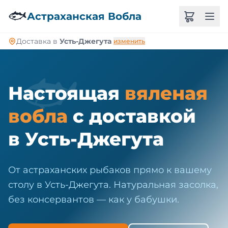
🐠
🐟
Астраханская Вобла
Доставка в
Усть-Джегута
изменить
🐟
Настоящая
вяленая
вобла
с доставкой
в Усть-Джегута
От астраханских рыбаков прямо к вашему
столу в Усть-Джегута. Натуральная засолка,
без консервантов — как у бабушки.