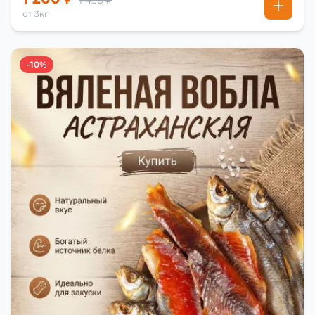
1 450 ₽
от 3кг
-10%