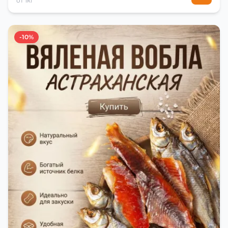
от 1кг
-10%