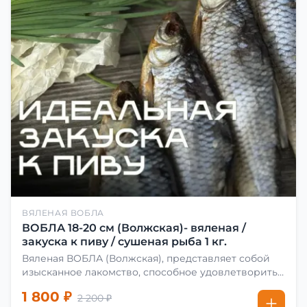
ВЯЛЕНАЯ ВОБЛА
ВОБЛА 18-20 см (Волжская)- вяленая /
закуска к пиву / сушеная рыба 1 кг.
Вяленая ВОБЛА (Волжская), представляет собой
изысканное лакомство, способное удовлетворить
даже самых взыскательных гурманов. Чтобы
1 800 ₽
2 200 ₽
сделать вяленую воблу, её сначала хорошо солят.