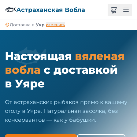
🐠
🐟
Астраханская Вобла
Доставка в
Уяр
изменить
🐟
Настоящая
вяленая
вобла
с доставкой
в Уяре
От астраханских рыбаков прямо к вашему
столу в Уяре. Натуральная засолка, без
консервантов — как у бабушки.