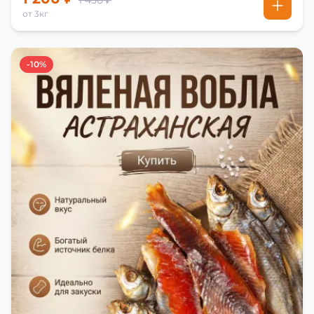
1 450 ₽
от 3кг
-10%