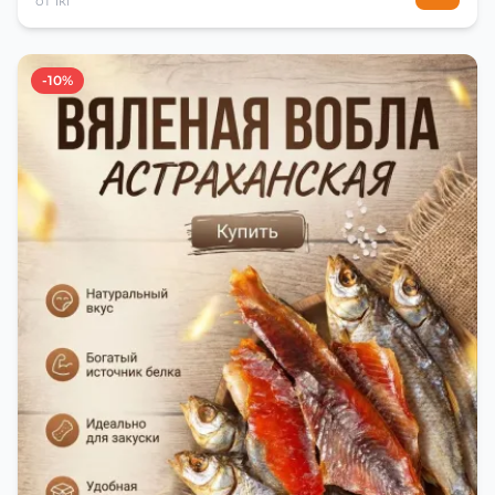
от 1кг
-10%