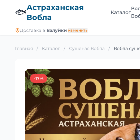
Астраханская
Вя
🐟
Каталог
Вобла
Во
Доставка в
Валуйки
изменить
Главная
/
Каталог
/
Сушёная Вобла
/
Вобла суше
-17%