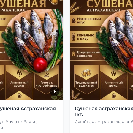
сушеная Астраханская
Сушёная астраханская
1кг.
сушёную воблу из
Сушёная астраханская во
ни