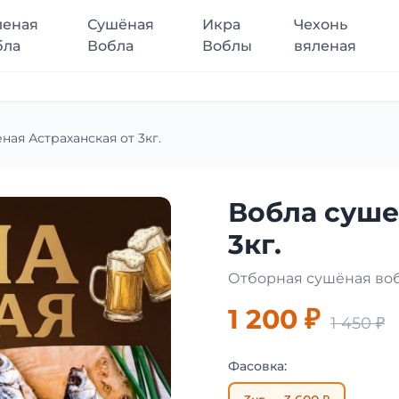
леная
Сушёная
Икра
Чехонь
бла
Вобла
Воблы
вяленая
ная Астраханская от 3кг.
Вобла суше
3кг.
Отборная сушёная воб
1 200 ₽
1 450 ₽
Фасовка: