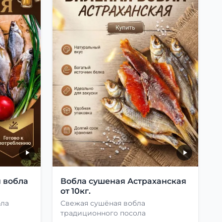
 вобла
Вобла сушеная Астраханская
от 10кг.
бла
Свежая сушёная вобла
традиционного посола