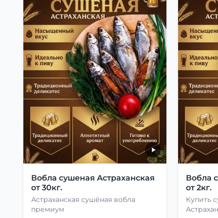
Вобла сушеная Астраханская
Вобла 
от 30кг.
от 2кг.
Астраханская сушёная вобла
Купить 
премиум
Астраха