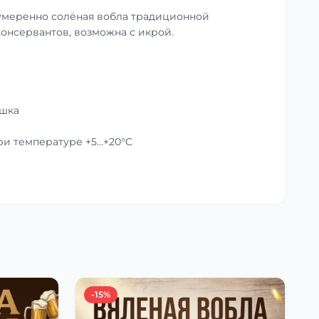
умеренно солёная вобла традиционной
консервантов, возможна с икрой.
ушка
при температуре +5…+20°C
-15%