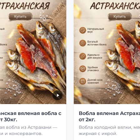
нская вяленая вобла с
Вобла вяленая Астрах
т 30кг.
от 2кг.
ая вобла из Астрахани —
Вобла холодной вялки, мя
и и консервантов.
жирная с икрой.