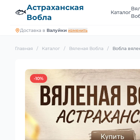
Астраханская
Вя
🐟
Каталог
Вобла
Во
Доставка в
Валуйки
изменить
Главная
/
Каталог
/
Вяленая Вобла
/
Вобла вялен
-10%