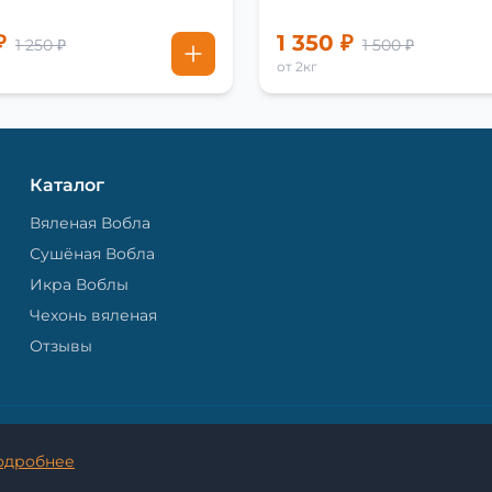
₽
1 350 ₽
1 250 ₽
1 500 ₽
от 2кг
Каталог
Вяленая Вобла
Сушёная Вобла
Икра Воблы
Чехонь вяленая
Отзывы
© 2026 Астраханская Вобла. - Все права защищены.
одробнее