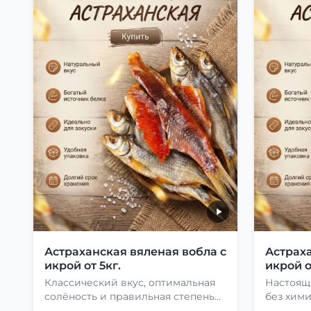
Астраханская вяленая вобла с
Астраха
икрой от 5кг.
икрой о
Классический вкус, оптимальная
Настоящ
солёность и правильная степень
без хими
сушки