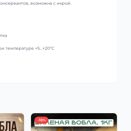
консервантов, возможна с икрой.
лка
при температуре +5…+20°C
-18%