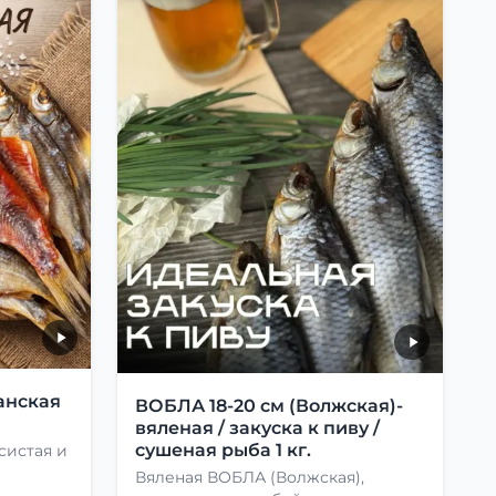
анская
ВОБЛА 18-20 см (Волжская)-
вяленая / закуска к пиву /
сушеная рыба 1 кг.
систая и
Вяленая ВОБЛА (Волжская),