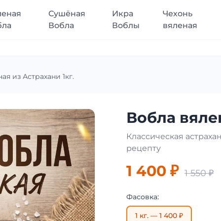
леная
Сушёная
Икра
Чехонь
бла
Вобла
Воблы
вяленая
ая из Астрахани 1кг.
Вобла вялен
Классическая астраха
рецепту
1 400 ₽
1 550 ₽
Фасовка:
1 кг. — 1 400 ₽