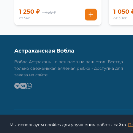
1 250 ₽
1 050 
1 450 ₽
от 5кг
от 30кг
Астраханская Вобла
Вобла Астрахань - с вешалов на ваш стол! Всегда
только свеженькая вяленая рыбка - доступна для
заказа на сайте.
Мы используем cookies для улучшения работы сайта.
П