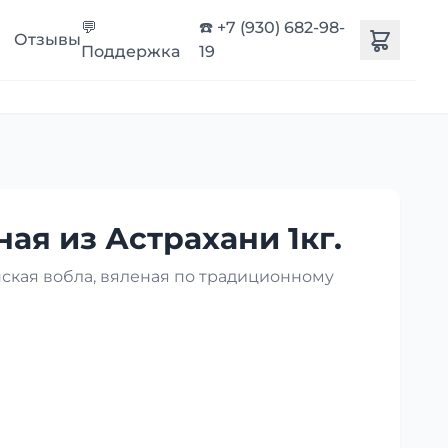
💬
☎️ +7 (930) 682-98-
Отзывы
Поддержка
19
ая из Астрахани 1кг.
нская вобла, вяленая по традиционному