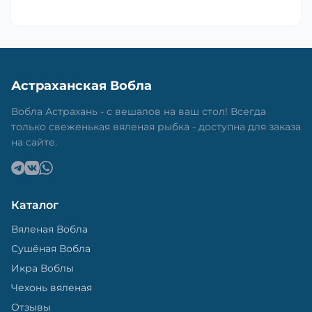
Астраханская Вобла
Вобла Астрахань - с вешалов на ваш стол! Всегда
только свеженькая вяленая рыбка - доступна для заказа
на сайте.
Каталог
Вяленая Вобла
Сушёная Вобла
Икра Воблы
Чехонь вяленая
Отзывы