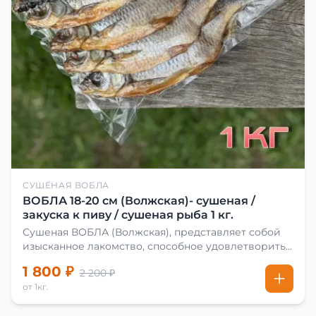
СУШЁНАЯ ВОБЛА
ВОБЛА 18-20 см (Волжская)- сушеная /
закуска к пиву / сушеная рыба 1 кг.
Сушеная ВОБЛА (Волжская), представляет собой
изысканное лакомство, способное удовлетворить
даже самых взыскательных гурманов. Чтобы
1 800 ₽
2 200 ₽
сделать вяленую воблу, её сначала хорошо солят.
от 1кг.
Для этого используют старые рецепты и
современные способы. Благодаря этому рыба