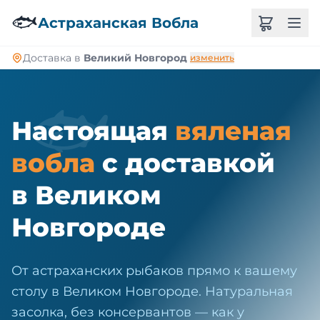
🐠
🐟
Астраханская Вобла
Доставка в
Великий Новгород
изменить
🐟
Настоящая
вяленая
вобла
с доставкой
в Великом
Новгороде
От астраханских рыбаков прямо к вашему
столу в Великом Новгороде. Натуральная
засолка, без консервантов — как у