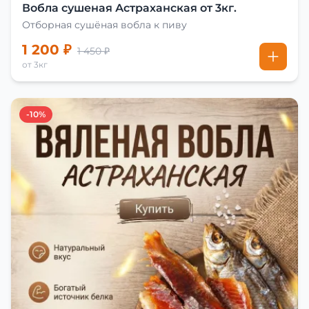
Вобла сушеная Астраханская от 3кг.
Отборная сушёная вобла к пиву
1 200 ₽
1 450 ₽
от 3кг
-10%