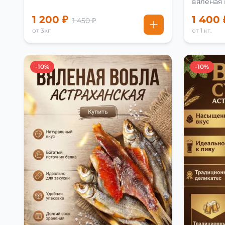
вяленая
рецепту
1 200 ₽
1 400 
1 450 ₽
от 3кг
от 1 кг.
-10%
-10%