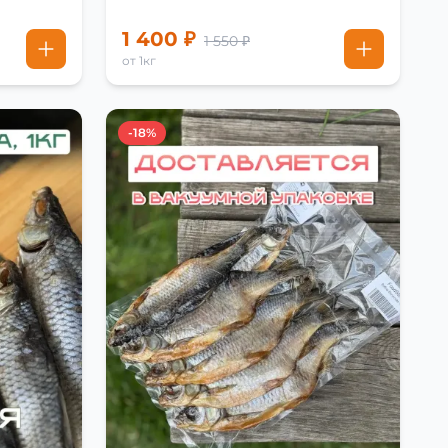
1 400 ₽
1 550 ₽
от 1кг
-18%