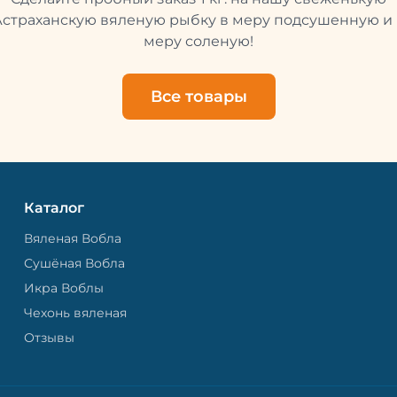
свежей и качественной. 
рыбу упаковывают в спе
Астраханскую вяленую рыбку в меру подсушенную и 
пакет, чтобы она не порти
меру соленую!
теряла влагу. Вяленая вобла — это
не просто вкусная еда, но
пример того, как можно с
Все товары
старые рецепты и совре
технологии. Её можно ест
напитками, и это будет оч
вкусно.
Каталог
Вяленая Вобла
Сушёная Вобла
Икра Воблы
Чехонь вяленая
Отзывы