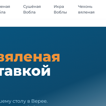
леная
Сушёная
Икра
Чехонь
бла
Вобла
Воблы
вяленая
вяленая
тавкой
ему столу в Верее.