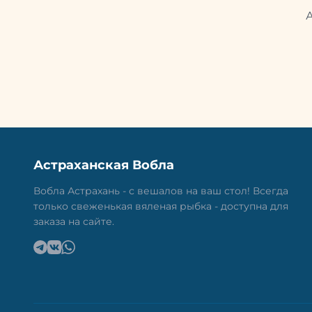
Астраханская Вобла
Вобла Астрахань - с вешалов на ваш стол! Всегда
только свеженькая вяленая рыбка - доступна для
заказа на сайте.