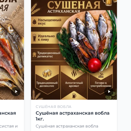
СУШЁНАЯ ВОБЛА
анская
Сушёная астраханская вобла
1кг.
систая и
Сушёная астраханская вобла