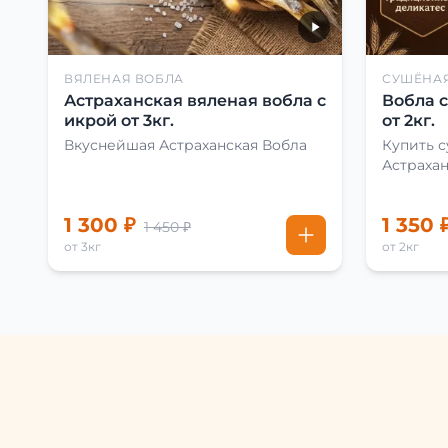
ВЯЛЕНАЯ ВОБЛА
СУШЁНА
Астраханская вяленая вобла с
Вобла 
икрой от 3кг.
от 2кг.
Вкуснейшая Астраханская Вобла
Купить 
Астраха
1 300 ₽
1 350 
1 450 ₽
от 3кг
от 2кг