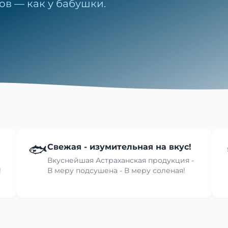
ов — как у бабушки.
🐟
Свежая - изумительная на вкус!
Вкуснейшая Астраханская продукция -
!
В меру подсушена - В меру соленая!