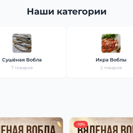
Наши категории
Сушёная Вобла
Икра Воблы
7 товаров
2 товаров
-10%