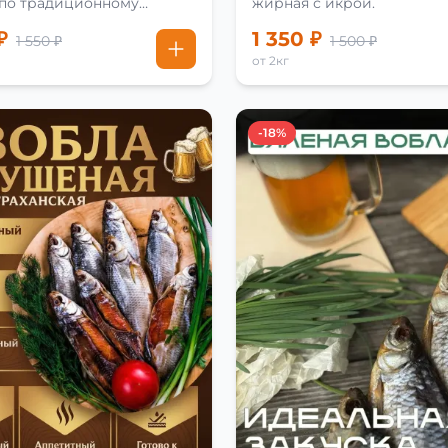
 по традиционному
жирная с икрой.
₽
1 350 ₽
1 550 ₽
1 500 ₽
от 2кг
-18%