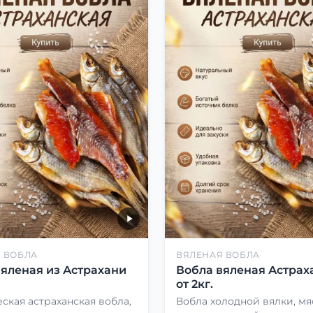
 ВОБЛА
ВЯЛЕНАЯ ВОБЛА
вяленая из Астрахани
Вобла вяленая Астрах
от 2кг.
ская астраханская вобла,
Вобла холодной вялки, мя