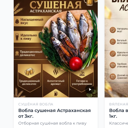
СУШЁНАЯ ВОБЛА
ВЯЛЕНАЯ
Вобла сушеная Астраханская
Вобла 
от 3кг.
1кг.
Отборная сушёная вобла к пиву
Классиче