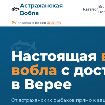
🐠
Астраханская
Вя
🐟
Каталог
Вобла
Во
Доставка в
Верея
изменить
🐟
Настоящая
вобла
с дос
в Верее
От астраханских рыбаков прямо к ваш