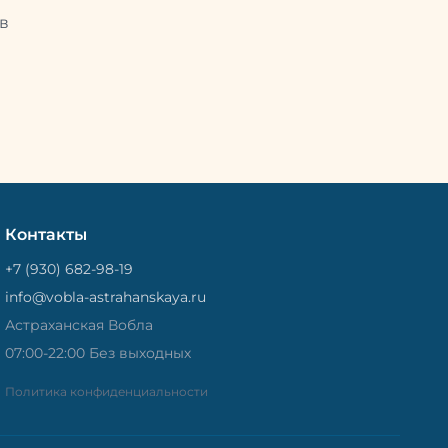
Потом
рыбу упаковывают в специальный
циальный
в
пакет, чтобы она не портилась и не
лась и не
теряла влагу. Вяленая вобла — это
не просто вкусная еда, но и
 и
пример того, как можно сочетать
очетать
старые рецепты и современные
менные
технологии. Её можно есть с
ь с
напитками, и это будет очень
ень
вкусно.
Контакты
+7 (930) 682-98-19
info@vobla-astrahanskaya.ru
Астраханская Вобла
07:00-22:00 Без выходных
Политика конфиденциальности