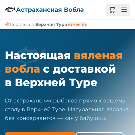
🐠
🐟
Астраханская Вобла
Доставка в
Верхняя Тура
изменить
🐟
Настоящая
вяленая
вобла
с доставкой
в Верхней Туре
От астраханских рыбаков прямо к вашему
столу в Верхней Туре. Натуральная засолка,
без консервантов — как у бабушки.