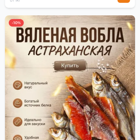
от 1кг
-10%