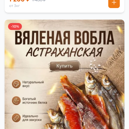
1 450 ₽
от 3кг
-10%