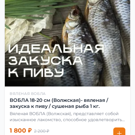
ВЯЛЕНАЯ ВОБЛА
ВОБЛА 18-20 см (Волжская)- вяленая /
закуска к пиву / сушеная рыба 1 кг.
Вяленая ВОБЛА (Волжская), представляет собой
изысканное лакомство, способное удовлетворить
даже самых взыскательных гурманов. Чтобы
1 800 ₽
2 200 ₽
сделать вяленую воблу, её сначала хорошо солят.