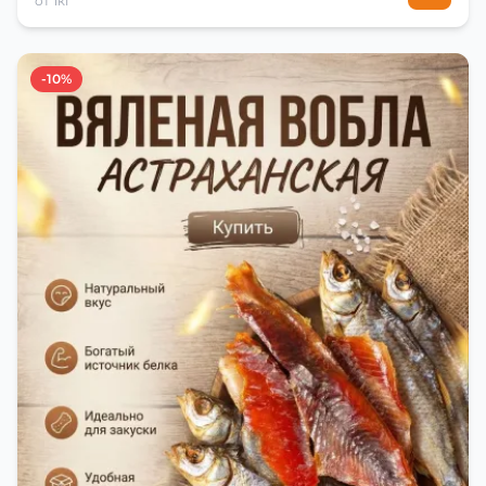
от 1кг
-10%