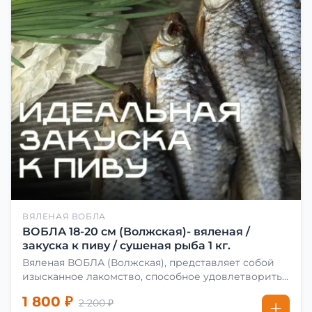
ВЯЛЕНАЯ ВОБЛА
ВОБЛА 18-20 см (Волжская)- вяленая /
закуска к пиву / сушеная рыба 1 кг.
Вяленая ВОБЛА (Волжская), представляет собой
изысканное лакомство, способное удовлетворить
даже самых взыскательных гурманов. Чтобы
1 800 ₽
2 200 ₽
сделать вяленую воблу, её сначала хорошо солят.