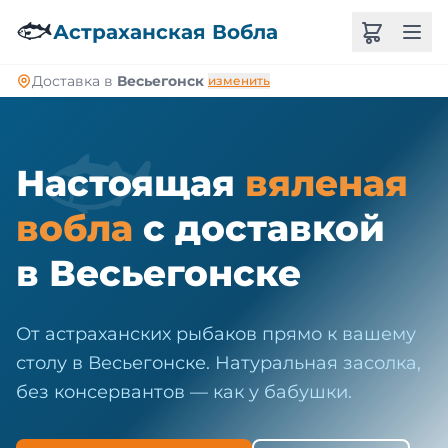
🐠
🐟
Астраханская Вобла
Доставка в
Весьегонск
изменить
🐟
Настоящая
вяленая
вобла
с доставкой
в Весьегонске
От астраханских рыбаков прямо к вашему
столу в Весьегонске. Натуральная засолка,
без консервантов — как у бабушки.