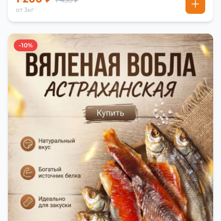
1 450 ₽
от 3кг
-10%