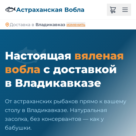
🐠
🐟
Астраханская Вобла
Доставка в
Владикавказ
изменить
🐟
Настоящая
вяленая
вобла
с доставкой
в Владикавказе
От астраханских рыбаков прямо к вашему
столу в Владикавказе. Натуральная
засолка, без консервантов — как у
бабушки.