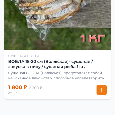
СУШЁНАЯ ВОБЛА
ВОБЛА 18-20 см (Волжская)- сушеная /
закуска к пиву / сушеная рыба 1 кг.
Сушеная ВОБЛА (Волжская), представляет собой
изысканное лакомство, способное удовлетворить
даже самых взыскательных гурманов. Чтобы
1 800 ₽
2 200 ₽
сделать вяленую воблу, её сначала хорошо солят.
от 1кг.
Для этого используют старые рецепты и
современные способы. Благодаря этому рыба
остаётся вкусной и ароматной. Каждый шаг в
приготовлении вяленой воблы делают с учётом
времени года. Это помогает сохранить рыбу