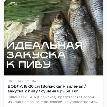
ВЯЛЕНАЯ ВОБЛА
ВОБЛА 18-20 см (Волжская)- вяленая /
закуска к пиву / сушеная рыба 1 кг.
Вяленая ВОБЛА (Волжская), представляет собой
изысканное лакомство, способное удовлетворить
даже самых взыскательных гурманов. Чтобы