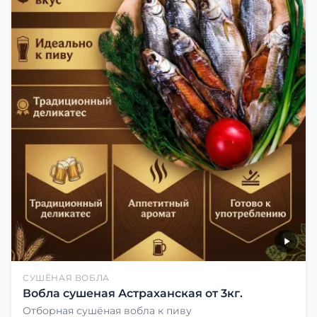
СУШЁНАЯ ВОБЛА
Вобла сушеная Астраханская от 3кг.
Отборная сушёная вобла к пиву