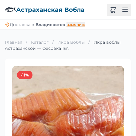
🐟
Астраханская Вобла
Доставка в
Владивосток
изменить
Главная
/
Каталог
/
Икра Воблы
/
Икра воблы
Астраханской — фасовка 1кг.
-11%